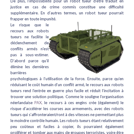
De plus, l’impossibilité pour un robot tueur d’être traduit en
justice en cas de crime commis constitue une difficulté
supplémentaire. En d’autres termes, un robot tueur pourrait
frapper en toute impunité.
Le risque que le
recours aux robots
tueurs ne facilite le
déclenchement de
conflits armés n'est
pas à sous-estimer.
D’abord parce qu’il
élimine les dernières
barrières
psychologiques à l’utilisation de la force. Ensuite, parce qu’en
réduisant le coût humain d’un conflit armé, le recours aux robots
tueurs rend l’entrée en guerre plus facile et réduit l’incitation à
trouver une solution politique. Comme le souligne l’organisation
néerlandaise
PAX,
le recours à ces engins crée (également) le
risque d’accélérer les courses aux armements, avec des robots
tueurs qui s’affronteraient/ront à des vitesses ne permettant plus
le moindre contrôle humain. Les robots tueurs étant relativement
peu coûteux et faciles à copier, ils pourraient également
proliférer et tomber aux mains de groupes terroristes, voire être