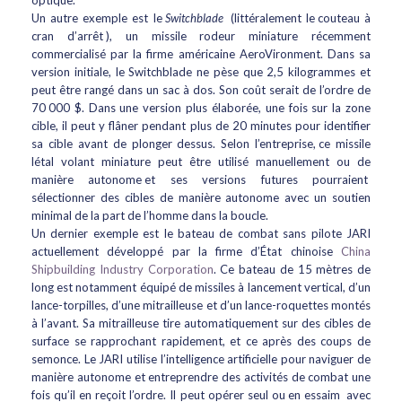
optique.
Un autre exemple est le
Switchblade
(littéralement le couteau à
cran d’arrêt ), un missile rodeur miniature récemment
commercialisé par la firme américaine AeroVironment. Dans sa
version initiale, le Switchblade ne pèse que 2,5 kilogrammes et
peut être rangé dans un sac à dos. Son coût serait de l’ordre de
70 000 $. Dans une version plus élaborée, une fois sur la zone
cible, il peut y flâner pendant plus de 20 minutes pour identifier
sa cible avant de plonger dessus. Selon l’entreprise, ce missile
létal volant miniature peut être utilisé manuellement ou de
manière autonome et ses versions futures pourraient
sélectionner des cibles de manière autonome avec un soutien
minimal de la part de l’homme dans la boucle.
Un dernier exemple est le bateau de combat sans pilote JARI
actuellement développé par la firme d’État chinoise
China
Shipbuilding Industry Corporation
. Ce bateau de 15 mètres de
long est notamment équipé de missiles à lancement vertical, d’un
lance-torpilles, d’une mitrailleuse et d’un lance-roquettes montés
à l’avant. Sa mitrailleuse tire automatiquement sur des cibles de
surface se rapprochant rapidement, et ce après des coups de
semonce. Le JARI utilise l’intelligence artificielle pour naviguer de
manière autonome et entreprendre des activités de combat une
fois qu’il en reçoit l’ordre. Il peut opérer seul ou en essaim avec