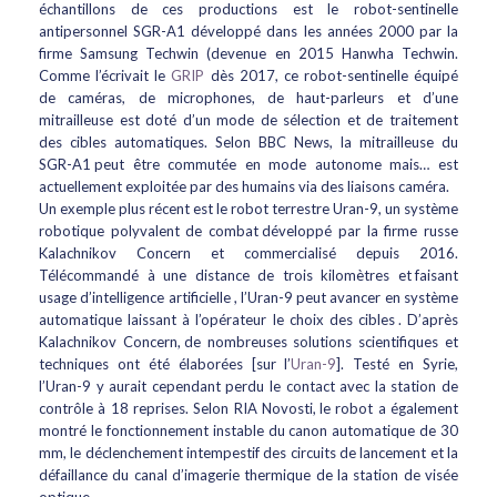
échantillons de ces productions est le robot-sentinelle
antipersonnel SGR-A1 développé dans les années 2000 par la
firme Samsung Techwin (devenue en 2015 Hanwha Techwin.
Comme l’écrivait le
GRIP
dès 2017, ce robot-sentinelle équipé
de caméras, de microphones, de haut-parleurs et d’une
mitrailleuse est doté d’un mode de sélection et de traitement
des cibles automatiques. Selon BBC News, la mitrailleuse du
SGR-A1 peut être commutée en mode autonome mais… est
actuellement exploitée par des humains via des liaisons caméra.
Un exemple plus récent est le robot terrestre Uran-9, un système
robotique polyvalent de combat développé par la firme russe
Kalachnikov Concern et commercialisé depuis 2016.
Télécommandé à une distance de trois kilomètres et faisant
usage d’intelligence artificielle , l’Uran-9 peut avancer en système
automatique laissant à l’opérateur le choix des cibles . D’après
Kalachnikov Concern, de nombreuses solutions scientifiques et
techniques ont été élaborées [sur l’
Uran-9
]. Testé en Syrie,
l’Uran-9 y aurait cependant perdu le contact avec la station de
contrôle à 18 reprises. Selon RIA Novosti, le robot a également
montré le fonctionnement instable du canon automatique de 30
mm, le déclenchement intempestif des circuits de lancement et la
défaillance du canal d’imagerie thermique de la station de visée