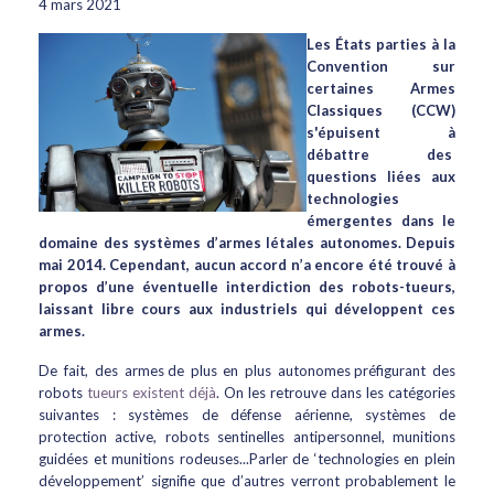
4 mars 2021
Les États parties à la
Convention sur
certaines Armes
Classiques (CCW)
s'épuisent à
débattre des
questions liées aux
technologies
émergentes dans le
domaine des systèmes d’armes létales autonomes. Depuis
mai 2014. Cependant, aucun accord n’a encore été trouvé à
propos d’une éventuelle interdiction des robots-tueurs,
laissant libre cours aux industriels qui développent ces
armes.
De fait, des armes de plus en plus autonomes préfigurant des
robots
tueurs existent déjà
. On les retrouve dans les catégories
suivantes : systèmes de défense aérienne, systèmes de
protection active, robots sentinelles antipersonnel, munitions
guidées et munitions rodeuses...Parler de ‘technologies en plein
développement’ signifie que d’autres verront probablement le