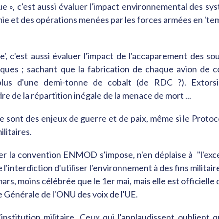
e », c'est aussi évaluer l'impact environnemental des sy
nomie et des opérations menées par les forces armées en 'te
', c'est aussi évaluer l'impact de l'accaparement des sou
giques ; sachant que la fabrication de chaque avion de 
 plus d'une demi-tonne de cobalt (de RDC ?). Extors
 de la répartition inégale de la menace de mort ...
sont des enjeux de guerre et de paix, même si le Protoc
ilitaires.
ser la convention ENMOD s'impose, n'en déplaise à "l'exc
l'interdiction d'utiliser l'environnement à des fins militaire
s, moins célébrée que le 1er mai, mais elle est officielle
e Générale de l'ONU des voix de l'UE.
nstitution militaire. Ceux qui l'applaudissent oublient q