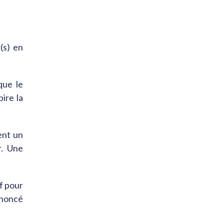
(s) en
que le
ire la
ent un
r. Une
lf pour
enoncé