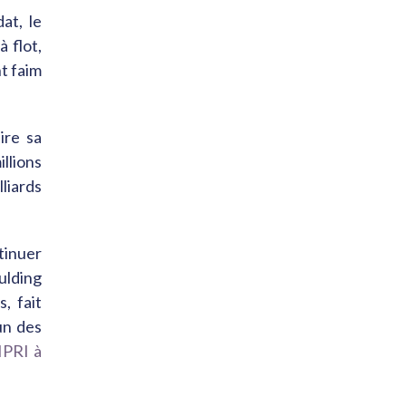
at, le
 flot,
t faim
ire sa
llions
liards
tinuer
ulding
, fait
un des
PRI à