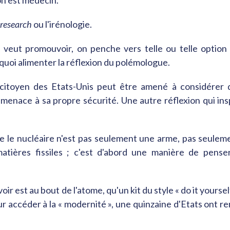
on est médecin.
 research
ou l'irénologie.
n veut promouvoir, on penche vers telle ou telle option 
quoi alimenter la réflexion du polémologue.
itoyen des Etats-Unis peut être amené à considérer 
enace à sa propre sécurité. Une autre réflexion qui insp
que le nucléaire n'est pas seulement une arme, pas seulem
matières fissiles ; c'est d'abord une manière de pense
oir est au bout de l'atome, qu'un kit du style « do it yourse
ur accéder à la « modernité », une quinzaine d'Etats ont r