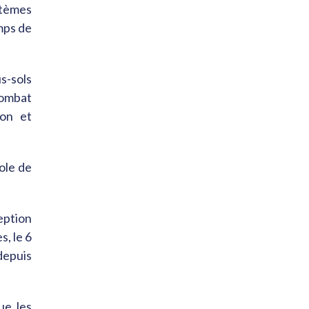
stèmes
mps de
s-sols
combat
ion et
ole de
eption
s, le 6
 depuis
ue les