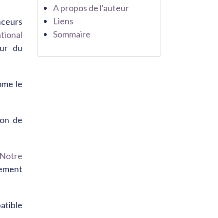
A propos de l'auteur
Liens
nceurs
Sommaire
tional
eur du
mme le
ion de
'Notre
nement
atible