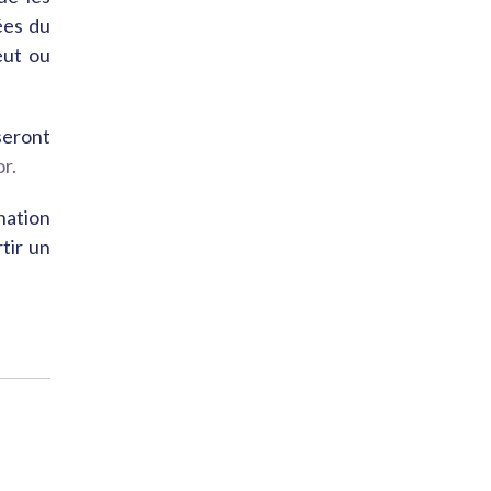
ées du
eut ou
seront
r.
ination
tir un