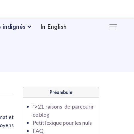
s indignés
In English
Préambule
">
21 raisons de parcourir
ce blog
anat et
Petit lexique pour les nuls
moyens
FAQ