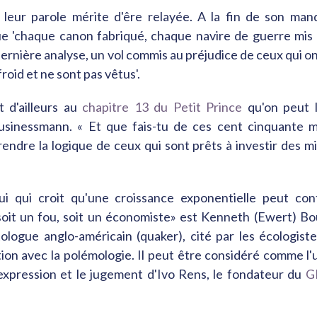
t leur parole mérite d'êre relayée. A la fin de son mand
e 'chaque canon fabriqué, chaque navire de guerre mis à
rnière analyse, un vol commis au préjudice de ceux qui on
froid et ne sont pas vêtus'.
t d'ailleurs au
chapitre 13 du Petit Prince
qu'on peut l
usinessmann. « Et que fais-tu de ces cent cinquante mi
rendre la logique de ceux qui sont prêts à investir des mil
ui qui croit qu'une croissance exponentielle peut con
soit un fou, soit un économiste» est Kenneth (Ewert) Bo
logue anglo-américain (quaker), cité par les écologistes
ion avec la polémologie. Il peut être considéré comme l'
l'expression et le jugement d'Ivo Rens, le fondateur du
GI