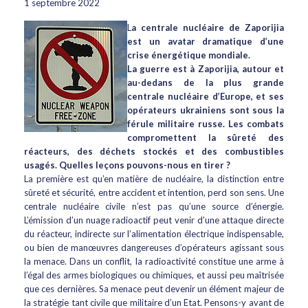
1 septembre 2022
L
a centrale nucléaire de Zaporijia
est un avatar dramatique d’une
crise énergétique mondiale.
La guerre est à Zaporijia, autour et
au-dedans de la plus grande
centrale nucléaire d’Europe, et ses
opérateurs ukrainiens sont sous la
férule militaire russe. Les combats
compromettent la sûreté des
réacteurs, des déchets stockés et des combustibles
usagés. Quelles leçons pouvons-nous en tirer ?
La première est qu’en matière de nucléaire, la distinction entre
sûreté et sécurité, entre accident et intention, perd son sens. Une
centrale nucléaire civile n’est pas qu’une source d’énergie.
L’émission d’un nuage radioactif peut venir d’une attaque directe
du réacteur, indirecte sur l’alimentation électrique indispensable,
ou bien de manœuvres dangereuses d’opérateurs agissant sous
la menace. Dans un conflit, la radioactivité constitue une arme à
l’égal des armes biologiques ou chimiques, et aussi peu maîtrisée
que ces dernières. Sa menace peut devenir un élément majeur de
la stratégie tant civile que militaire d’un Etat. Pensons-y avant de