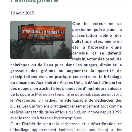
12 août 2015
Que le lecteur ne se
passionne guère pour la
présentation débile des
bulletins météo, même en
été, à l'approche d'une
canicule, ça se défend.
Mais injecter des produits
chimiques ou de l'eau pure dans les nuages, diminuer la
grosseur des grêlons ou augmenter la quantité de
précipitations est une pratique courante, tel le bricolage
du dimanche. Aux Emirats Arabes Unis, à défaut d'importer
des nuages, on a acheté les prouesses d'ingénieurs suisses
de la société
Meteo Systems International,
ceux qui ont sorti
le Weathertec, un gadget miracle capable de déclencher des
pluies. Les Californiens pratiquent l'ensemencement tout comme
les Brésiliens tandis qu'en Afrique du Sud, on innove depuis 1999
avec le recours à des sels hygroscopiques...
Outre l'intérêt de contrer la sécheresse, et la désertification, ce
bidouillage apparemment inoffensif (mais pas écolo) a des