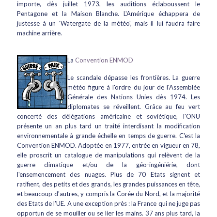
importe, dès juillet 1973, les auditions éclaboussent le
Pentagone et la Maison Blanche. L'Amérique échappera de
justesse à un 'Watergate de la météo', mais il lui faudra faire
machine arrière.
La
Convention ENMOD
Le scandale dépasse les frontières. La guerre
météo figure à l'ordre du jour de l'Assemblée
Générale des Nations Unies dès 1974. Les
diplomates se réveillent. Grâce au feu vert
concerté des délégations américaine et soviétique, l'ONU
présente un an plus tard un traité interdisant la modification
environnementale à grande échelle en temps de guerre. C'est la
Convention ENMOD. Adoptée en 1977, entrée en vigueur en 78,
elle proscrit un catalogue de manipulations qui relèvent de la
guerre climatique et/ou de la géo-ingéniérie, dont
l'ensemencement des nuages. Plus de 70 Etats signent et
ratifient, des petits et des grands, les grandes puissances en tête,
et beaucoup d'autres, y compris la Corée du Nord, et la majorité
des Etats de l'UE. A une exception près : la France qui ne juge pas
opportun de se mouiller ou se lier les mains. 37 ans plus tard, la