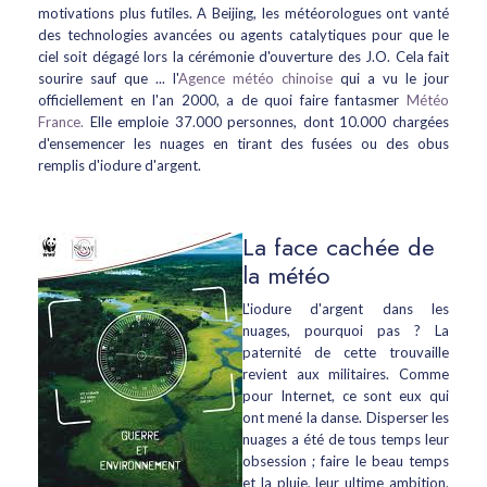
motivations plus futiles. A Beijing, les météorologues ont vanté
des technologies avancées ou agents catalytiques pour que le
ciel soit dégagé lors la cérémonie d'ouverture des J.O. Cela fait
sourire sauf que ... l'
Agence météo chinoise
qui a vu le jour
officiellement en l'an 2000, a de quoi faire fantasmer
Météo
France.
Elle emploie 37.000 personnes, dont 10.000 chargées
d'ensemencer les nuages en tirant des fusées ou des obus
remplis d'iodure d'argent.
La face cachée de
la météo
L'iodure d'argent dans les
nuages, pourquoi pas ? La
paternité de cette trouvaille
revient aux militaires. Comme
pour Internet, ce sont eux qui
ont mené la danse. Disperser les
nuages a été de tous temps leur
obsession ; faire le beau temps
et la pluie, leur ultime ambition.