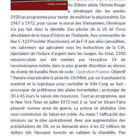
Au 20ème siècle, l'Armée Rouge
a développé dès les années
1930 un programme pour tenter de maîtriser la pluviométrie. De
1967 à 1972, pour casser le moral des Vietnamiens, l'Amérique
n'a pas fait dans la dentelle. Des pilotes de la
US Air Force
décollaient de la base d'Udorn en Thaïlande. Aux commandes de
leur C-123 Provider (fournisseur), et de F-4 aux ailes camouflées,
ces saboteurs qui agissaient sous les instructions de la CIA,
injectaient de l'iodure d'argent dans les nuages. Au total, 2300
missions-pluie ont été menées par l'escadron 54 de
reconnaissance météo dans la plus grande discrétion au-dessus
du champ de bataille. Nom de code :
Opération Popeye.
Objectif
? Rendre impraticable la piste Ho Chi Minh, par où transitaient le
matériel et la logistique pour ravitailler le Viêt-Cong au Sud ;
provoquer de préférence des pluies torrentielles ; prolonger de
30 à 45 jours la saison des moussons. Tout un programme, que
le
New York Times
en juillet 1972 met à sa 'une' en titrant Faire
pleuvoir comme arme de guerre. La presse se déchaîne. Une
sous-commission du Sénat est créée. Au menu ? L'efficacité des
missions sur le plan opérationnel. Avec une augmentation des
précipitations de 5%, on se demande alors si les 22 millions de
dollars (de l'époque) investis en valaient la chandelle. Peu