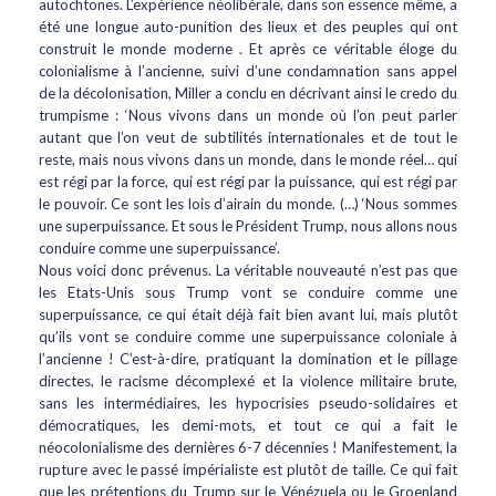
autochtones. L’expérience néolibérale, dans son essence même, a
été une longue auto-punition des lieux et des peuples qui ont
construit le monde moderne . Et après ce véritable éloge du
colonialisme à l’ancienne, suivi d’une condamnation sans appel
de la décolonisation, Miller a conclu en décrivant ainsi le credo du
trumpisme : ‘Nous vivons dans un monde où l’on peut parler
autant que l’on veut de subtilités internationales et de tout le
reste, mais nous vivons dans un monde, dans le monde réel… qui
est régi par la force, qui est régi par la puissance, qui est régi par
le pouvoir. Ce sont les lois d’airain du monde. (…) ‘Nous sommes
une superpuissance. Et sous le Président Trump, nous allons nous
conduire comme une superpuissance’.
Nous voici donc prévenus. La véritable nouveauté n’est pas que
les Etats-Unis sous Trump vont se conduire comme une
superpuissance, ce qui était déjà fait bien avant lui, mais plutôt
qu’ils vont se conduire comme une superpuissance coloniale à
l’ancienne ! C’est-à-dire, pratiquant la domination et le pillage
directes, le racisme décomplexé et la violence militaire brute,
sans les intermédiaires, les hypocrisies pseudo-solidaires et
démocratiques, les demi-mots, et tout ce qui a fait le
néocolonialisme des dernières 6-7 décennies ! Manifestement, la
rupture avec le passé impérialiste est plutôt de taille. Ce qui fait
que les prétentions du Trump sur le Vénézuela ou le Groenland