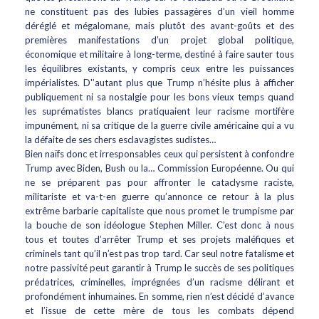
ne constituent pas des lubies passagères d’un vieil homme
déréglé et mégalomane, mais plutôt des avant-goûts et des
premières manifestations d’un projet global politique,
économique et militaire à long-terme, destiné à faire sauter tous
les équilibres existants, y compris ceux entre les puissances
impérialistes. D'’autant plus que Trump n’hésite plus à afficher
publiquement ni sa nostalgie pour les bons vieux temps quand
les suprématistes blancs pratiquaient leur racisme mortifère
impunément, ni sa critique de la guerre civile américaine qui a vu
la défaite de ses chers esclavagistes sudistes…
Bien naïfs donc et irresponsables ceux qui persistent à confondre
Trump avec Biden, Bush ou la… Commission Européenne. Ou qui
ne se préparent pas pour affronter le cataclysme raciste,
militariste et va-t-en guerre qu’annonce ce retour à la plus
extrême barbarie capitaliste que nous promet le trumpisme par
la bouche de son idéologue Stephen Miller. C’est donc à nous
tous et toutes d’arrêter Trump et ses projets maléfiques et
criminels tant qu’il n’est pas trop tard. Car seul notre fatalisme et
notre passivité peut garantir à Trump le succès de ses politiques
prédatrices, criminelles, imprégnées d’un racisme délirant et
profondément inhumaines. En somme, rien n’est décidé d’avance
et l’issue de cette mère de tous les combats dépend