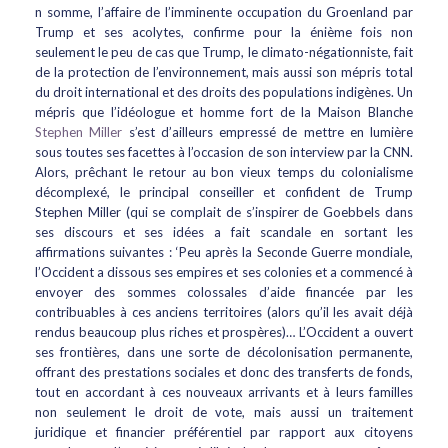
n somme, l’affaire de l’imminente occupation du Groenland par
Trump et ses acolytes, confirme pour la énième fois non
seulement le peu de cas que Trump, le climato-négationniste, fait
de la protection de l’environnement, mais aussi son mépris total
du droit international et des droits des populations indigènes. Un
mépris que l’idéologue et homme fort de la Maison Blanche
Stephen Miller
s’est d’ailleurs empressé de mettre en lumière
sous toutes ses facettes à l’occasion de son interview par la CNN.
Alors, prêchant le retour au bon vieux temps du colonialisme
décomplexé, le principal conseiller et confident de Trump
Stephen Miller (qui se complait de s’inspirer de Goebbels dans
ses discours et ses idées a fait scandale en sortant les
affirmations suivantes : ‘Peu après la Seconde Guerre mondiale,
l’Occident a dissous ses empires et ses colonies et a commencé à
envoyer des sommes colossales d’aide financée par les
contribuables à ces anciens territoires (alors qu’il les avait déjà
rendus beaucoup plus riches et prospères)… L’Occident a ouvert
ses frontières, dans une sorte de décolonisation permanente,
offrant des prestations sociales et donc des transferts de fonds,
tout en accordant à ces nouveaux arrivants et à leurs familles
non seulement le droit de vote, mais aussi un traitement
juridique et financier préférentiel par rapport aux citoyens