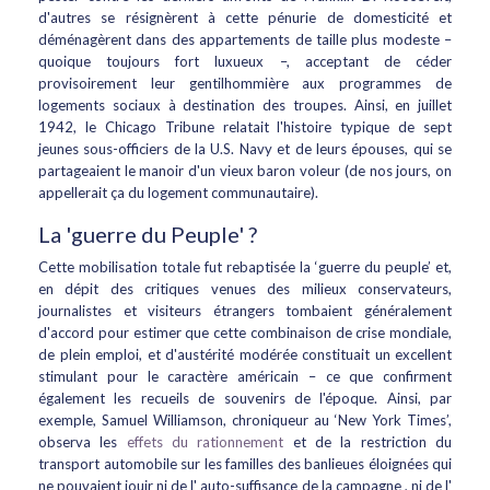
d'autres se résignèrent à cette pénurie de domesticité et
déménagèrent dans des appartements de taille plus modeste –
quoique toujours fort luxueux –, acceptant de céder
provisoirement leur gentilhommière aux programmes de
logements sociaux à destination des troupes. Ainsi, en juillet
1942, le Chicago Tribune relatait l'histoire typique de sept
jeunes sous-officiers de la U.S. Navy et de leurs épouses, qui se
partageaient le manoir d'un vieux baron voleur (de nos jours, on
appellerait ça du logement communautaire).
La 'guerre du Peuple' ?
Cette mobilisation totale fut rebaptisée la ‘guerre du peuple’ et,
en dépit des critiques venues des milieux conservateurs,
journalistes et visiteurs étrangers tombaient généralement
d'accord pour estimer que cette combinaison de crise mondiale,
de plein emploi, et d'austérité modérée constituait un excellent
stimulant pour le caractère américain – ce que confirment
également les recueils de souvenirs de l'époque. Ainsi, par
exemple, Samuel Williamson, chroniqueur au ‘New York Times’,
observa les
effets du rationnement
et de la restriction du
transport automobile sur les familles des banlieues éloignées qui
ne pouvaient jouir ni de l' auto-suffisance de la campagne , ni de l'