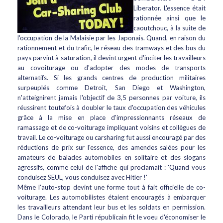
Liberator. L'essence était
rationnée ainsi que le
caoutchouc, à la suite de
l'occupation de la Malaisie par les Japonais. Quand, en raison du
rationnement et du trafic, le réseau des tramways et des bus du
pays parvint à saturation, il devint urgent d'inciter les travailleurs
au covoiturage ou d'adopter des modes de transports
alternatifs. Si les grands centres de production militaires
surpeuplés comme Detroit, San Diego et Washington,
n'atteignirent jamais l'objectif de 3,5 personnes par voiture, ils
réussirent toutefois à doubler le taux d'occupation des véhicules
grâce à la mise en place d'impressionnants réseaux de
ramassage et de co-voiturage impliquant voisins et collègues de
travail. Le co-voiturage ou carsharing fut aussi encouragé par des
réductions de prix sur l'essence, des amendes salées pour les
amateurs de balades automobiles en solitaire et des slogans
agressifs, comme celui de l'affiche qui proclamait : 'Quand vous
conduisez SEUL, vous conduisez avec Hitler !'
Même l'auto-stop devint une forme tout à fait officielle de co-
voiturage. Les automobilistes étaient encouragés à embarquer
les travailleurs attendant leur bus et les soldats en permission.
Dans le Colorado, le Parti républicain fit le voeu d'économiser le