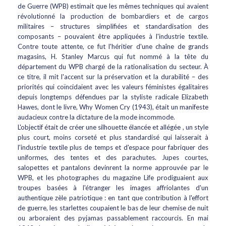
de Guerre (WPB) estimait que les mêmes techniques qui avaient
révolutionné la production de bombardiers et de cargos
militaires – structures simplifiées et standardisation des
composants – pouvaient être appliquées à l'industrie textile.
Contre toute attente, ce fut l'héritier d'une chaîne de grands
magasins, H. Stanley Marcus qui fut nommé à la tête du
département du WPB chargé de la rationalisation du secteur. À
ce titre, il mit l'accent sur la préservation et la durabilité – des
priorités qui coïncidaient avec les valeurs féministes égalitaires
depuis longtemps défendues par la styliste radicale Elizabeth
Hawes, dont le livre, Why Women Cry (1943), était un manifeste
audacieux contre la dictature de la mode incommode.
L'objectif était de créer une silhouette élancée et allégée , un style
plus court, moins corseté et plus standardisé qui laisserait à
l'industrie textile plus de temps et d'espace pour fabriquer des
uniformes, des tentes et des parachutes. Jupes courtes,
salopettes et pantalons devinrent la norme approuvée par le
WPB, et les photographes du magazine Life prodiguaient aux
troupes basées à l'étranger les images affriolantes d'un
authentique zèle patriotique : en tant que contribution à l'effort
de guerre, les starlettes coupaient le bas de leur chemise de nuit
ou arboraient des pyjamas passablement raccourcis. En mai