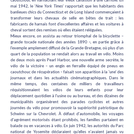
caoutchouc en harnachant leur vieux canasson à une carriole. En
mai 1942, le ‘
New York Times
’ rapportait que les habitants des
banlieues chics du Connecticut et de Long Island commençaient à
transformer leurs chevaux de selle en bêtes de trait : les
fabricants de harnais font d'excellentes affaires et les voitures à
cheval sortent des remises où elles étaient reléguées.
Mieux encore, on assista au retour triomphal de la bicyclette –
grande tocade nationale des années 1890 –, en partie grâce à
l'exemple amplement diffusé de la Grande-Bretagne, où plus d'un
quart de la population se rendait alors au travail en vélo. Moins
de deux mois après Pearl Harbor, une nouvelle arme secrète, le
vélo de la victoire – un engin en ferraille équipé de pneus en
caoutchouc de récupération – faisait son apparition à la 'une' des
journaux et dans les actualités cinématographiques. Dans le
même temps, des centaines de milliers de travailleurs
réquisitionnaient les vélos de leurs enfants pour leur
déplacement quotidien à l'usine ou au bureau, et des dizaines de
municipalités organisèrent des parades cyclistes et autres
journées du vélo pour promouvoir la supériorité patriotique du
Schwinn sur la Chevrolet. À défaut d'automobile, les voyages
d'agrément motorisés étant prohibés, les familles partaient en
balade ou en vacances à vélo. En juin 1942, les autorités du Parc
national de Yosemite déclaraient qu'elles n'avaient jamais vu