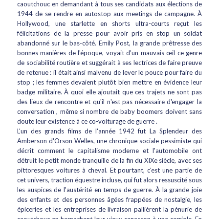
caoutchouc en demandant à tous ses candidats aux élections de
1944 de se rendre en autostop aux meetings de campagne. À
Hollywood, une starlette en shorts ultra-courts reçut les
félicitations de la presse pour avoir pris en stop un soldat
abandonné sur le bas-côté. Emily Post, la grande prêtresse des
bonnes manières de l'époque, voyait d'un mauvais œil ce genre
de sociabilité routière et suggérait à ses lectrices de faire preuve
de retenue : il était ainsi malvenu de lever le pouce pour faire du
stop ; les femmes devaient plutôt bien mettre en évidence leur
badge militaire. À quoi elle ajoutait que ces trajets ne sont pas
des lieux de rencontre et qu'il n'est pas nécessaire d'engager la
conversation , même si nombre de baby boomers doivent sans
doute leur existence à ce co-voiturage de guerre .
L'un des grands films de l'année 1942 fut La Splendeur des
Amberson d'Orson Welles, une chronique sociale pessimiste qui
décrit comment le capitalisme moderne et l'automobile ont
détruit le petit monde tranquille de la fin du XIXe siècle, avec ses
pittoresques voitures à cheval. Et pourtant, c'est une partie de
cet univers, traction équestre incluse, qui fut alors ressuscité sous
les auspices de l'austérité en temps de guerre. À la grande joie
des enfants et des personnes âgées frappées de nostalgie, les
épiceries et les entreprises de livraison pallièrent la pénurie de