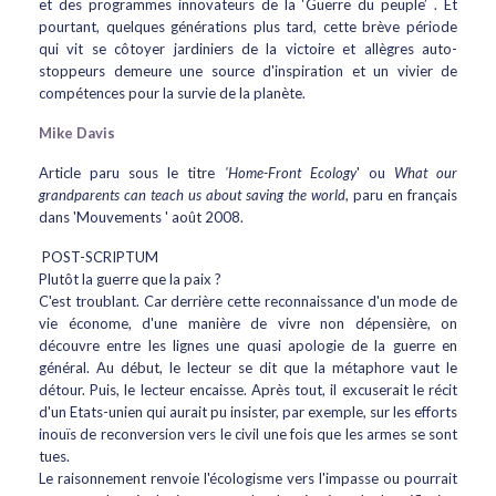
et des programmes innovateurs de la ‘Guerre du peuple’ . Et
pourtant, quelques générations plus tard, cette brève période
qui vit se côtoyer jardiniers de la victoire et allègres auto-
stoppeurs demeure une source d'inspiration et un vivier de
compétences pour la survie de la planète.
Mike Davis
Article paru sous le titre
'Home-Front Ecology
' ou
What our
grandparents can teach us about saving the world
, paru en français
dans 'Mouvements ' août 2008.
POST-SCRIPTUM
Plutôt la guerre que la paix ?
C'est troublant. Car derrière cette reconnaissance d'un mode de
vie économe, d'une manière de vivre non dépensière, on
découvre entre les lignes une quasi apologie de la guerre en
général. Au début, le lecteur se dit que la métaphore vaut le
détour. Puis, le lecteur encaisse. Après tout, il excuserait le récit
d'un Etats-unien qui aurait pu insister, par exemple, sur les efforts
inouïs de reconversion vers le civil une fois que les armes se sont
tues.
Le raisonnement renvoie l'écologisme vers l'impasse ou pourrait