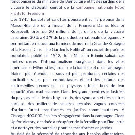
fonctionnaires du ministère de l'Agriculture et fit des jardins de la
victoire le dispositif central de la
campagne nationale Food
Fights for Freedom
Dès 1943, haricots et carottes poussaient sur la pelouse de la
Maison-Blanche et, à l'instar de la Première Dame, Eleanor
Roosevelt, près de 20 millions de ‘jardiniers de la victoire’
assuraient 30 % à 40 % de la production nationale de légumes –
permettant en retour aux fermiers de nourrir la Grande-Bretagne
et la Russie. Dans ‘The Garden Is Political’, un recueil de poèmes
populaires publié en 1942, John Malcolm Brinnin saluait ces
mètres carrés d'internationalisme surgissant dans les villes
américaines. Même si les jardins de la banlieue et de la campagne
étaient plus étendus et souvent plus productifs, certains des
horticulteurs les plus enthousiastes étaient les enfants des
centres-villes, reconvertis en paysans urbains fiers de leur
capacité d'autosubsistance. Dans les grands centres industriels
du pays, avec l'aide des boy-scouts, des syndicats et des centres
sociaux, des milliers de sinistres terrains vagues couverts
d'ordure furent transformés en jardins communautaires. À
Chicago, 400.000 écoliers s'engagèrent dans la campagne Clean
Up for Victory, destinée à récupérer de la ferraille pour l'industrie
et à nettoyer des parcelles pour les transformer en jardins.
Au-delà de la nécessité de répondre aux besoins alimentaires,