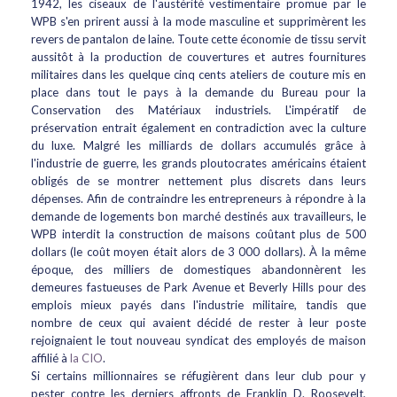
1942, les ciseaux de l'austérité vestimentaire promue par le
WPB s'en prirent aussi à la mode masculine et supprimèrent les
revers de pantalon de laine. Toute cette économie de tissu servit
aussitôt à la production de couvertures et autres fournitures
militaires dans les quelque cinq cents ateliers de couture mis en
place dans tout le pays à la demande du Bureau pour la
Conservation des Matériaux industriels. L'impératif de
préservation entrait également en contradiction avec la culture
du luxe. Malgré les milliards de dollars accumulés grâce à
l'industrie de guerre, les grands ploutocrates américains étaient
obligés de se montrer nettement plus discrets dans leurs
dépenses. Afin de contraindre les entrepreneurs à répondre à la
demande de logements bon marché destinés aux travailleurs, le
WPB interdit la construction de maisons coûtant plus de 500
dollars (le coût moyen était alors de 3 000 dollars). À la même
époque, des milliers de domestiques abandonnèrent les
demeures fastueuses de Park Avenue et Beverly Hills pour des
emplois mieux payés dans l'industrie militaire, tandis que
nombre de ceux qui avaient décidé de rester à leur poste
rejoignaient le tout nouveau syndicat des employés de maison
affilié à
la CIO
.
Si certains millionnaires se réfugièrent dans leur club pour y
pester contre les derniers affronts de Franklin D. Roosevelt,