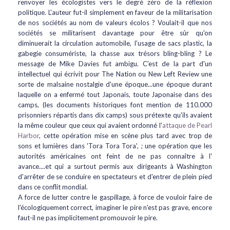
renvoyer les écologistes vers le degré zéro de la réflexion
politique. L'auteur fut-il simplement en faveur de la militarisation
de nos sociétés au nom de valeurs écolos ? Voulait-il que nos
sociétés se militarisent davantage pour être sûr qu'on
diminuerait la circulation automobile, l'usage de sacs plastic, la
gabegie consumériste, la chasse aux trésors bling-bling ? Le
message de Mike Davies fut ambigu. C'est de la part d'un
intellectuel qui écrivit pour The Nation ou New Left Review une
sorte de malsaine nostalgie d'une époque...une époque durant
laquelle on a enfermé tout Japonais, toute Japonaise dans des
camps, (les documents historiques font mention de 110.000
prisonniers répartis dans dix camps) sous prétexte qu'ils avaient
la même couleur que ceux qui avaient ordonné l'
attaque de Pearl
Harbor
, cette opération mise en scène plus tard avec trop de
sons et lumières dans 'Tora Tora Tora', ; une opération que les
autorités américaines ont feint de ne pas connaître à l'
avance....et qui a surtout permis aux dirigeants à Washington
d'arrêter de se conduire en spectateurs et d'entrer de plein pied
dans ce conflit mondial.
A force de lutter contre le gaspillage, à force de vouloir faire de
l'écologiquement correct, imaginer le pire n'est pas grave, encore
faut-il ne pas implicitement promouvoir le pire.