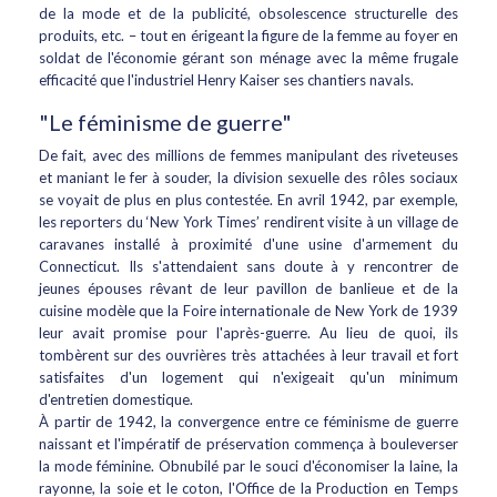
de la mode et de la publicité, obsolescence structurelle des
produits, etc. – tout en érigeant la figure de la femme au foyer en
soldat de l'économie gérant son ménage avec la même frugale
efficacité que l'industriel Henry Kaiser ses chantiers navals.
"Le féminisme de guerre"
De fait, avec des millions de femmes manipulant des riveteuses
et maniant le fer à souder, la division sexuelle des rôles sociaux
se voyait de plus en plus contestée. En avril 1942, par exemple,
les reporters du ‘New York Times’ rendirent visite à un village de
caravanes installé à proximité d'une usine d'armement du
Connecticut. Ils s'attendaient sans doute à y rencontrer de
jeunes épouses rêvant de leur pavillon de banlieue et de la
cuisine modèle que la Foire internationale de New York de 1939
leur avait promise pour l'après-guerre. Au lieu de quoi, ils
tombèrent sur des ouvrières très attachées à leur travail et fort
satisfaites d'un logement qui n'exigeait qu'un minimum
d'entretien domestique.
À partir de 1942, la convergence entre ce féminisme de guerre
naissant et l'impératif de préservation commença à bouleverser
la mode féminine. Obnubilé par le souci d'économiser la laine, la
rayonne, la soie et le coton, l'Office de la Production en Temps