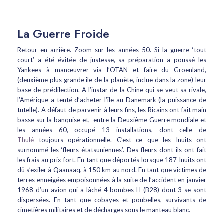
La Guerre Froide
Retour en arrière. Zoom sur les années 50. Si la guerre ‘tout
court’ a été évitée de justesse, sa préparation a poussé les
Yankees à manœuvrer via l’OTAN et faire du Groenland,
(deuxième plus grande île de la planète, inclue dans la zone) leur
base de prédilection. A l’instar de la Chine qui se veut sa rivale,
l’Amérique a tenté d’acheter l’île au Danemark (la puissance de
tutelle). A défaut de parvenir à leurs fins, les Ricains ont fait main
basse sur la banquise et, entre la Deuxième Guerre mondiale et
les années 60, occupé 13 installations, dont celle de
Thulé
toujours opérationnelle. C’est ce que les Inuits ont
surnommé les ‘fleurs étatsuniennes’. Des fleurs dont ils ont fait
les frais au prix fort. En tant que déportés lorsque 187 Inuits ont
dû s’exiler à Qaanaaq, à 150 km au nord. En tant que victimes de
terres enneigées empoisonnées à la suite de l’accident en janvier
1968 d’un avion qui a lâché 4 bombes H (B28) dont 3 se sont
dispersées. En tant que cobayes et poubelles, survivants de
cimetières militaires et de décharges sous le manteau blanc.