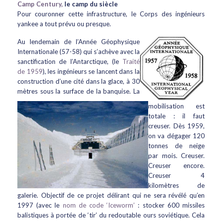
Camp Century,
le camp du siècle
Pour couronner cette infrastructure, le Corps des ingénieurs
yankee a tout prévu ou presque.
Au lendemain de l’Année Géophysique
Internationale (57-58) qui s’achève avec la
sanctification de l’Antarctique, (le
Traité
de 1959
), les ingénieurs se lancent dans la
construction d’une cité dans la glace, à 30
mètres sous la surface de la banquise. La
mobilisation est
totale : il faut
creuser. Dès 1959,
on va dégager 120
tonnes de neige
par mois. Creuser.
Creuser encore.
Creuser 4
kilomètres de
galerie. Objectif de ce projet délirant qui ne sera révélé qu’en
1997 (avec le
nom de code ‘Iceworm’
: stocker 600 missiles
balistiques à portée de ‘tir’ du redoutable ours soviétique. Cela