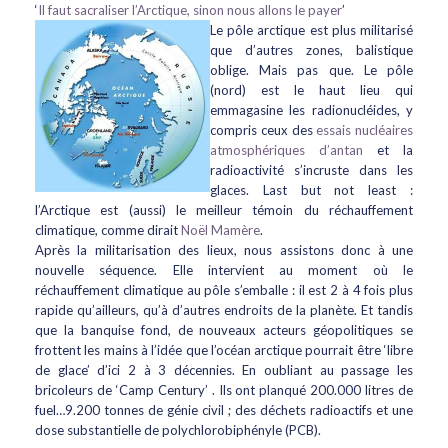
‘
Il faut sacraliser l’Arctique, sinon nous allons le payer
’
Le pôle arctique est plus militarisé
que d’autres zones, balistique
oblige. Mais pas que. Le pôle
(nord) est le haut lieu qui
emmagasine les radionucléides, y
compris ceux des
essais nucléaires
atmosphériques d’antan
et la
radioactivité s’incruste dans les
glaces. Last but not least :
l’Arctique est (aussi) le meilleur témoin du réchauffement
climatique, comme dirait
Noël Mamère
.
Après la militarisation des lieux, nous assistons donc à une
nouvelle séquence. Elle intervient au moment où le
réchauffement climatique au pôle s’emballe : il est 2 à 4 fois plus
rapide qu’ailleurs, qu’à d’autres endroits de la planète. Et tandis
que la banquise fond, de nouveaux acteurs géopolitiques se
frottent les mains à l’idée que l’océan arctique pourrait être ‘libre
de glace’ d’ici 2 à 3 décennies. En oubliant au passage les
bricoleurs de ‘Camp Century’ . Ils ont planqué 200.000 litres de
fuel…9.200 tonnes de génie civil ; des déchets radioactifs et une
dose substantielle de polychlorobiphényle (PCB).