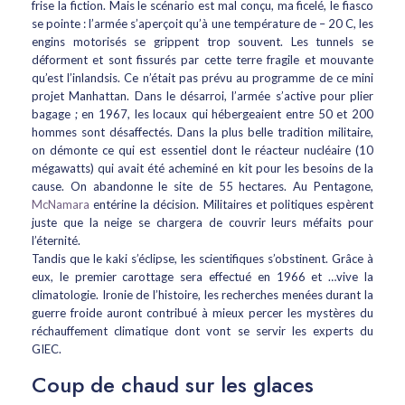
frise la fiction. Mais le scénario est mal conçu, ma ficelé, le fiasco
se pointe : l’armée s’aperçoit qu’à une température de – 20 C, les
engins motorisés se grippent trop souvent. Les tunnels se
déforment et sont fissurés par cette terre fragile et mouvante
qu’est l’inlandsis. Ce n’était pas prévu au programme de ce mini
projet Manhattan. Dans le désarroi, l’armée s’active pour plier
bagage ; en 1967, les locaux qui hébergeaient entre 50 et 200
hommes sont désaffectés. Dans la plus belle tradition militaire,
on démonte ce qui est essentiel dont le réacteur nucléaire (10
mégawatts) qui avait été acheminé en kit pour les besoins de la
cause. On abandonne le site de 55 hectares. Au Pentagone,
McNamara
entérine la décision. Militaires et politiques espèrent
juste que la neige se chargera de couvrir leurs méfaits pour
l’éternité.
Tandis que le kaki s’éclipse, les scientifiques s’obstinent. Grâce à
eux, le premier carottage sera effectué en 1966 et …vive la
climatologie. Ironie de l’histoire, les recherches menées durant la
guerre froide auront contribué à mieux percer les mystères du
réchauffement climatique dont vont se servir les experts du
GIEC.
Coup de chaud sur les glaces