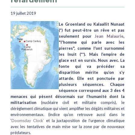
19 juillet 2019
Le Groenland ou Kalaallit Nunaat
(*) fut peut-être un rêve et pas
seulement pour
Jean Malaurie
,
"l'homme qui parle avec les
pierres", comme l'ont surnommé
les Inuit (**). Mais l’empire de
glace est en sursis. Nous avec. La
fonte qui va précéder sa
disparition mérite qu’on s’y
attarde.
Elle est ponctuée par
plusieurs séquences. Chaque
séquence correspond aux 3 des 4
menaces qui pèsent désormais sur l’humanité dont la
militarisation
(nucléaire civil et militaire compris), le
dérèglement climatique qui vient amplifier les dégâts militaires et
environnementaux. (indice qu’on retrouve aussi dans le
‘
Doomsday Clock’
et la juxtaposition de l’urgence climatique
avec les tentatives de main mise sur la zone par de nouveaux
prédateurs.