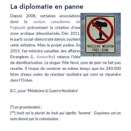
La diplomatie en panne
Depuis 2008, certaines associations
dont la
section canadienne de
Pugwash
préconisent la création d’une
zone arctique dénucléarisée. Dès 2011,
le parti social-démocrate danois soutient
cette initiative. Mais le projet patine. En
2015, l’ex-ministre canadien des affaires
Etrangères (
L. Axworthy
) relance l’idée
de démilitarisation. Le slogan ‘
Pôle Nord, zone de paix’
ne fait pas
recette. Il risque de sombrer en même temps que les 240.000
litres d’eaux usées du réacteur nucléaire qui vont se répandre
dans l’Océan.
B.C. pour ‘Médecine & Guerre Nucléaire’
(*)
en groenlandais ;
(**)
Inuit est le pluriel de Inuk qui signifie ‘homme’ . Esquimau est un
nom donné par le colonisateur
.