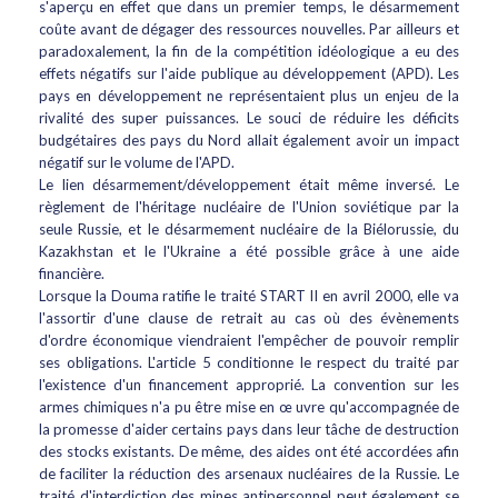
s'aperçu en effet que dans un premier temps, le désarmement
coûte avant de dégager des ressources nouvelles. Par ailleurs et
paradoxalement, la fin de la compétition idéologique a eu des
effets négatifs sur l'aide publique au développement (APD). Les
pays en développement ne représentaient plus un enjeu de la
rivalité des super puissances. Le souci de réduire les déficits
budgétaires des pays du Nord allait également avoir un impact
négatif sur le volume de l'APD.
Le lien désarmement/développement était même inversé. Le
règlement de l'héritage nucléaire de l'Union soviétique par la
seule Russie, et le désarmement nucléaire de la Biélorussie, du
Kazakhstan et le l'Ukraine a été possible grâce à une aide
financière.
Lorsque la Douma ratifie le traité START II en avril 2000, elle va
l'assortir d'une clause de retrait au cas où des évènements
d'ordre économique viendraient l'empêcher de pouvoir remplir
ses obligations. L'article 5 conditionne le respect du traité par
l'existence d'un financement approprié. La convention sur les
armes chimiques n'a pu être mise en œ uvre qu'accompagnée de
la promesse d'aider certains pays dans leur tâche de destruction
des stocks existants. De même, des aides ont été accordées afin
de faciliter la réduction des arsenaux nucléaires de la Russie. Le
traité d'interdiction des mines antipersonnel peut également se