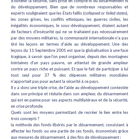
d'obtenir la sécurité, sans prise en compte ni du désarmement ni
du développement. Bien que de nombreux responsables et
experts soulignaient que les Etats faillis (
collapsed or failed states
),
les zones grises, les conflits ethniques, les guerres civiles, les
inégalités économiques, le sous-développement, étaient autant
de facteurs d'insécurité qui ne se traitaient pas nécessairement
par des moyens militaires, la communauté internationale n'a pas
tiré les leçons en termes d'aide au développement. Une des
leçons du 11 Septembre 2001 est que la globalisation à une face
tragique, à savoir que l'on peut organiser, depuis des montagnes
lointaines d'un pays pauvre, un attentat de grande ampleur
contre un pays riche et puissant. Et que le fait de participer à lui
tout seul pour 37 % des dépenses militaires mondiales
n'apportait pas pour autant la sécurité à ce pays.
Il y a donc une triple crise, de l'aide au développement contestée
dans son principe et réduite dans son ampleur, du désarmement
qui est en panne pour ses aspects multilatéraux et de la sécurité,
en crise profonde.
Quels sont les moyens permettant de recréer le lien entre les
trois concepts ?
la méthode des fonds libérés par le désarmement, consistant à
affecter les fonds ou une partie de ces fonds, économisés grâce
aux mesures de désarmement, à des fins de développement ;