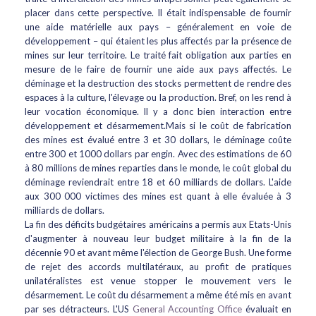
placer dans cette perspective. Il était indispensable de fournir
une aide matérielle aux pays – généralement en voie de
développement – qui étaient les plus affectés par la présence de
mines sur leur territoire. Le traité fait obligation aux parties en
mesure de le faire de fournir une aide aux pays affectés. Le
déminage et la destruction des stocks permettent de rendre des
espaces à la culture, l'élevage ou la production. Bref, on les rend à
leur vocation économique. Il y a donc bien interaction entre
développement et désarmement.Mais si le coût de fabrication
des mines est évalué entre 3 et 30 dollars, le déminage coûte
entre 300 et 1000 dollars par engin. Avec des estimations de 60
à 80 millions de mines reparties dans le monde, le coût global du
déminage reviendrait entre 18 et 60 milliards de dollars. L'aide
aux 300 000 victimes des mines est quant à elle évaluée à 3
milliards de dollars.
La fin des déficits budgétaires américains a permis aux Etats-Unis
d'augmenter à nouveau leur budget militaire à la fin de la
décennie 90 et avant même l'élection de George Bush. Une forme
de rejet des accords multilatéraux, au profit de pratiques
unilatéralistes est venue stopper le mouvement vers le
désarmement. Le coût du désarmement a même été mis en avant
par ses détracteurs. L'US
General Accounting Office
évaluait en