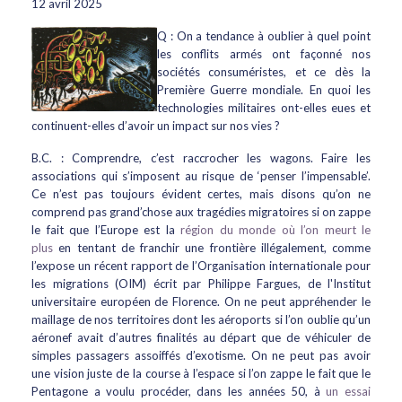
12 avril 2025
Q : On a tendance à oublier à quel point
les conflits armés ont façonné nos
sociétés consuméristes, et ce dès la
Première Guerre mondiale. En quoi les
technologies militaires ont-elles eues et
continuent-elles d’avoir un impact sur nos vies ?
B.C. : Comprendre, c’est raccrocher les wagons. Faire les
associations qui s’imposent au risque de ‘penser l’impensable’.
Ce n’est pas toujours évident certes, mais disons qu’on ne
comprend pas grand’chose aux tragédies migratoires si on zappe
le fait que l’Europe est la
région du monde où l’on meurt le
plus
en tentant de franchir une frontière illégalement, comme
l’expose un récent rapport de l’Organisation internationale pour
les migrations (OIM) écrit par Philippe Fargues, de l'Institut
universitaire européen de Florence. On ne peut appréhender le
maillage de nos territoires dont les aéroports si l’on oublie qu’un
aéronef avait d’autres finalités au départ que de véhiculer de
simples passagers assoiffés d’exotisme. On ne peut pas avoir
une vision juste de la course à l’espace si l’on zappe le fait que le
Pentagone a voulu procéder, dans les années 50, à
un essai