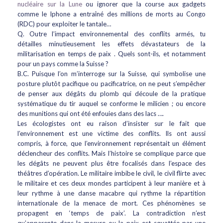
nucléaire sur la Lune
ou ignorer que la course aux gadgets
comme le Iphone a entraîné des millions de morts au Congo
(RDC) pour exploiter le tantale…
Q. Outre l’impact environnemental des conflits armés, tu
détailles minutieusement les effets dévastateurs de la
militarisation en temps de paix . Quels sont-ils, et notamment
pour un pays comme la Suisse ?
B.C. Puisque l’on m’interroge sur la Suisse, qui symbolise une
posture plutôt pacifique ou pacificatrice, on ne peut s’empêcher
de penser aux dégâts du plomb qui découle de la pratique
systématique du tir auquel se conforme le milicien ; ou encore
des munitions qui ont été enfouies dans des lacs ….
Les écologistes ont eu raison d’insister sur le fait que
l’environnement est une victime des conflits. Ils ont aussi
compris, à force, que l’environnement représentait un élément
déclencheur des conflits. Mais l’histoire se complique parce que
les dégâts ne peuvent plus être focalisés dans l’espace des
théâtres d’opération. Le militaire imbibe le civil, le civil flirte avec
le militaire et ces deux mondes participent à leur manière et à
leur rythme à une danse macabre qui rythme la répartition
internationale de la menace de mort. Ces phénomènes se
propagent en ‘temps de paix’. La contradiction n’est