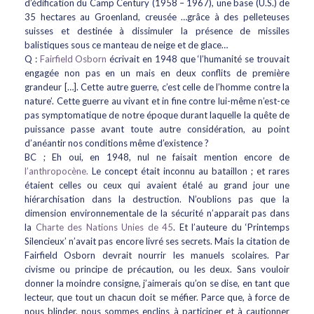
d’édification du Camp Century (1958 – 1967), une base (U.S.) de
35 hectares au Groenland, creusée …grâce à des pelleteuses
suisses et destinée à dissimuler la présence de missiles
balistiques sous ce manteau de neige et de glace…
Q :
Fairfield Osborn
écrivait en 1948 que ‘l’humanité se trouvait
engagée non pas en un mais en deux conflits de première
grandeur […]. Cette autre guerre, c’est celle de l’homme contre la
nature’. Cette guerre au vivant et in fine contre lui-même n’est-ce
pas symptomatique de notre époque durant laquelle la quête de
puissance passe avant toute autre considération, au point
d’anéantir nos conditions même d’existence ?
BC ; Eh oui, en 1948, nul ne faisait mention encore de
l’anthropocène.
Le concept était inconnu au bataillon ; et rares
étaient celles ou ceux qui avaient étalé au grand jour une
hiérarchisation dans la destruction. N’oublions pas que la
dimension environnementale de la sécurité n’apparait pas dans
la
Charte des Nations Unies de 45
. Et l’auteure du ‘Printemps
Silencieux’ n’avait pas encore livré ses secrets. Mais la citation de
Fairfield Osborn devrait nourrir les manuels scolaires. Par
civisme ou principe de précaution, ou les deux. Sans vouloir
donner la moindre consigne, j’aimerais qu’on se dise, en tant que
lecteur, que tout un chacun doit se méfier. Parce que, à force de
nous blinder, nous sommes enclins à participer et à cautionner