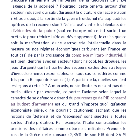
d’exclure l’armement de l’impératif de la décroissance ? De
l’agenda de la sobriété ? Pourquoi cette omerta autour d’un
secteur industriel qui subit (lui aussi) la dictature de l’accélération
? Et pourquoi, à la sortie de la guerre froide, nul n’a applaudi les
apôtres de la reconversion ? Nul n’a osé vanter les bienfaits des
‘
dividendes de la paix
?’(sauf en Europe où ce fut surtout un
prétexte pour réduire l’aide au développement). Je crains que ce
soit la manifestation d’une escroquerie intellectuelle dans la
mesure où nos régimes économiques carburent (en France en
tout cas) de par la croissance du
complexe militaro-industriel.
Il
est bien identifié avec un secteur (dont l’alcool, les drogues, les
jeux d’argent) qui fait partie des secteurs exclus des stratégies
d'investissements responsables, en tout cas considérés comme
tels par la Banque de France. ( !). A partir de là, quelles seraient
les leçons à retenir ? A mon avis, nos indicateurs ne sont pas des
outils utiles : par exemple, colporter l’axiome selon lequel la
capacité de se défendre dépend du
pourcentage de PIB consacré
au budget d’armement
est du grand n’importe quoi, qu’aucun
économiste sérieux ne pourrait cautionner, sachant que les
notions de ‘défense’ et de ‘dépenses’ sont sujettes à toutes
sortes d’interprétation. Par exemple, l’Italie comptabilise les
pensions des militaires comme dépenses militaires. Prenons le
cas de la Grèce : elle consacre 2,85% de son PIB dont 36 %