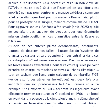
alloués à l’équipement. Cela devrait en faire un bon élève de
l’OTAN, n-est-ce pas ? Sauf que l’essentiel de ses efforts est
mobilisé non pas pour contrer une menace extérieure commune
à l’Alliance atlantique, bref, pour dissuader la Russie mais… plutôt
pour se protéger de la Turquie, membre comme elle de l’OTAN.
Pour aggraver son cas, Athènes a fait savoir (août 2025) qu’elle
ne souhaitait pas envoyer de troupes pour une éventuelle
mission d’interposition en cas d’armistice entre la Russie et
l’Ukraine.
Au-delà de ces critères plutôt déconcertants, désarmants,
tentons de détecter nos failles : l’incapacité du ‘système’ de
changer de curseur et sa propension à nous entraîner dans ces
catastrophes qu’il est censé nous épargner. Prenons un exemple :
les forces armées s’évertuent à nous faire croire qu’elles peuvent
prendre en charge les missions relatives au chaos climatique …
tout en sachant que l’empreinte carbone du bombardier F-35
(vendu aux forces aériennes helvétiques) est deux fois plus
important que son prédécesseur le F-16. Prenons un autre
exemple : nos experts du GIEC félicitent les ingénieurs ayant
effectué le premier carottage au Groenland en 1966, - un bond
en avant dans la science de la climatologie ; mais la démarche qui
a permis ces trouvailles s’est inscrite dans un projet délirant