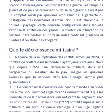
qu’apparente dans la mesure ou la paix est squattée par une
préoccupation majeure : les préparatifs de guerre. Les temps de
guerre et de paix se recoupent ou/et se rejoignent. Ce n’est pas
un complot ourdi par quelques amoureux de la gâchette ou
nostalgique des boucheries d’antan. Non. C’est inhérent à un
nouveau paysage, cette nouvelle configuration dans laquelle
s’impose la confusion des genres. Le ‘switch’ ou bifurcation de
certains Etats neutres au nord de notre continent (Finlande et
Suède) est révélateur à cet égard.
Quelle décroissance militaire ?
Q - A l’heure de la multiplication des conflits armés (en 2024, le
nombre de conflits dans le monde n’ayant jamais été aussi élevé
que depuis 1946), une décroissance militaire, dans une
perspective du maintien de la paix, malgré les quelques
exemples que tu exposes dans ton ouvrage, semble plus
qu’improbable…
B.C. : Ce constat sur la croissance des conflits m’incite à en poser
une autre : d’où vient cet angle mort ? Comment se fait-il que les
promoteurs de la décroissance, qui ont vanté le Degrowth avec
les
économistes du Club de Rome
(1972) ont fait l’impasse sur le
militaire ? Au nom de quelle idéologie a-t-on jugé légitime