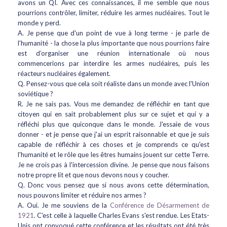
avons un QI. Avec ces connaissances, il me semble que nous
pourrions contrôler, limiter, réduire les armes nucléaires. Tout le
monde y perd.
A. Je pense que d'un point de vue à long terme - je parle de
l'humanité - la chose la plus importante que nous pourrions faire
est d’organiser une réunion internationale où nous
commencerions par interdire les armes nucléaires, puis les
réacteurs nucléaires également.
Q. Pensez-vous que cela soit réaliste dans un monde avec l'Union
soviétique ?
R. Je ne sais pas. Vous me demandez de réfléchir en tant que
citoyen qui en sait probablement plus sur ce sujet et qui y a
réfléchi plus que quiconque dans le monde. J'essaie de vous
donner - et je pense que j'ai un esprit raisonnable et que je suis
capable de réfléchir à ces choses et je comprends ce qu'est
l'humanité et le rôle que les êtres humains jouent sur cette Terre.
Je ne crois pas à l'intercession divine. Je pense que nous faisons
notre propre lit et que nous devons nous y coucher.
Q. Donc vous pensez que si nous avons cette détermination,
nous pouvons limiter et réduire nos armes ?
A. Oui. Je me souviens de la
Conférence de Désarmement de
1921
. C'est celle à laquelle Charles Evans s'est rendue. Les Etats-
Unis ont convoqué cette conférence et les résultats ont été très