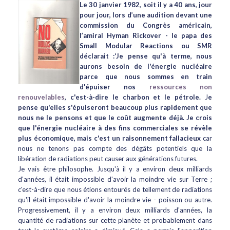
Le 30
janvier 1982, soit il y a 40 ans, jour
pour jour, lors d’une audition devant une
commission du Congrès américain,
l’amiral Hyman Rickover - le papa des
Small Modular Reactions ou SMR
déclarait :
‘Je pense qu'à terme, nous
aurons besoin de l'énergie nucléaire
parce que nous sommes en train
d'épuiser nos
ressources non
renouvelables
, c'est-à-dire le charbon et le pétrole.
J
e
pense qu'elles s'épuiseront beaucoup plus rapidement que
nous ne le pensons et que le coût augmente déjà. Je crois
que l'énergie nucléaire à des fins commerciales se révèle
plus économique, mais c'est un raisonnement fallacieux
car
nous ne tenons pas compte des dégâts potentiels que la
libération de radiations peut causer aux générations futures.
Je vais être philosophe. Jusqu'à il y a environ deux milliards
d'années, il était impossible d'avoir la moindre vie sur Terre ;
c'est-à-dire que nous étions entourés de tellement de radiations
qu'il était impossible d'avoir la moindre vie - poisson ou autre.
Progressivement, il y a environ deux milliards d'années, la
quantité de radiations sur cette planète et probablement dans