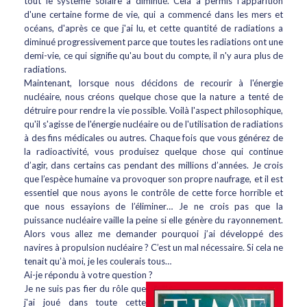
tout le système solaire a diminué. Cela a permis l'apparition
d'une certaine forme de vie, qui a commencé dans les mers et
océans, d'après ce que j'ai lu, et cette quantité de radiations a
diminué progressivement parce que toutes les radiations ont une
demi-vie, ce qui signifie qu'au bout du compte, il n'y aura plus de
radiations.
Maintenant, lorsque nous décidons de recourir à l'énergie
nucléaire, nous créons quelque chose que la nature a tenté de
détruire pour rendre la vie possible. Voilà l'aspect philosophique,
qu'il s'agisse de l'énergie nucléaire ou de l'utilisation de radiations
à des fins médicales ou autres. Chaque fois que vous générez de
la radioactivité, vous produisez quelque chose qui continue
d’agir, dans certains cas pendant des millions d’années. Je crois
que l’espèce humaine va provoquer son propre naufrage, et il est
essentiel que nous ayons le contrôle de cette force horrible et
que nous essayions de l’éliminer… Je ne crois pas que la
puissance nucléaire vaille la peine si elle génère du rayonnement.
Alors vous allez me demander pourquoi j’ai développé des
navires à propulsion nucléaire ? C’est un mal nécessaire. Si cela ne
tenait qu’à moi, je les coulerais tous…
Ai-je répondu à votre question ?
Je ne suis pas fier du rôle que
j'ai joué dans toute cette