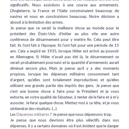
significatifs. Nous assistions à une course aux armements.
L'Angleterre, la France et l'Italie construisaient beaucoup de
navires et nous en construisions beaucoup. Notre décision a
abouti à la limitation des armes.
Je pense que ce serait la meilleure chose au monde pour le
président des États-Unis d'initier au plus vite une autre
conférence de désarmement pour y mettre fin. Cela peut être
fait. Ils l'ont fait à l'époque. Ils l'ont fait pour une période de 15
ans. Cela a expiré en 1935, lorsque Hitler est arrivé au pouvoir
en Allemagne. Si Hitler n'avait pas été là, le désarmement se
serait probablement poursuivi et la quantité d'armements aurait
diminué encore plus. Mais je pense qu’il y a des moments
propices, lorsque les dépenses militaires consomment tant
d'argent, qu'elles sont totalement improductives et qu'elles
utilisent une grande partie des impôts des gens. Je pense que
c'est une bonne chose à faire pour le Président et je vous
exhorte, en votre qualité de Sénateur, à tenter de le faire et à m'y
associer. Je ferai quelque chose. Mettez-moi à sa tête, et je vous
obtiendrai des résultats. (…)
Les
Dépenses militaires
? Je pense que nous dépensons trop.
Je pense que nous devrions être plus sélectifs dans nos
dépenses. Il y a certains domaines où il est évident que le danger