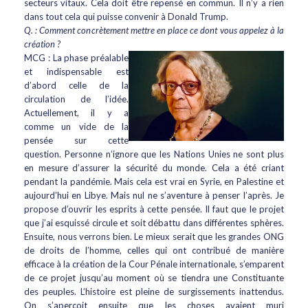
secteurs vitaux. Cela doit être repensé en commun. Il n’y a rien
dans tout cela qui puisse convenir à Donald Trump.
Q. : Comment concrètement mettre en place ce dont vous appelez à la
création ?
MCG : La phase préalable
et indispensable est
d’abord celle de la
circulation de l’idée.
Actuellement, il y a
comme un vide de la
pensée sur cette
question. Personne n’ignore que les Nations Unies ne sont plus
en mesure d’assurer la sécurité du monde. Cela a été criant
pendant la pandémie. Mais cela est vrai en Syrie, en Palestine et
aujourd’hui en Libye. Mais nul ne s’aventure à penser l’après. Je
propose d’ouvrir les esprits à cette pensée. Il faut que le projet
que j’ai esquissé circule et soit débattu dans différentes sphères.
Ensuite, nous verrons bien. Le mieux serait que les grandes ONG
de droits de l’homme, celles qui ont contribué de manière
efficace à la création de la Cour Pénale internationale, s’emparent
de ce projet jusqu’au moment où se tiendra une Constituante
des peuples. L’histoire est pleine de surgissements inattendus.
On s’aperçoit ensuite que les choses avaient muri