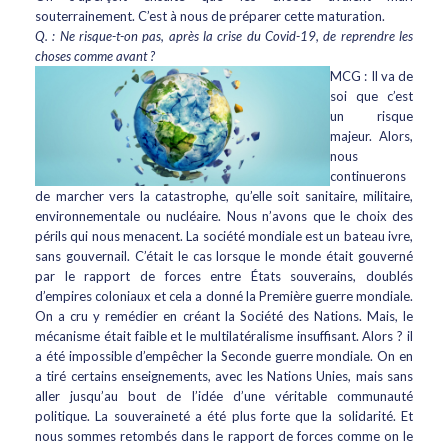
souterrainement. C’est à nous de préparer cette maturation.
Q. : Ne risque-t-on pas, après la crise du Covid-19, de reprendre les
choses comme avant ?
MCG : Il va de
soi que c’est
un risque
majeur. Alors,
nous
continuerons
de marcher vers la catastrophe, qu’elle soit sanitaire, militaire,
environnementale ou nucléaire. Nous n’avons que le choix des
périls qui nous menacent. La société mondiale est un bateau ivre,
sans gouvernail. C’était le cas lorsque le monde était gouverné
par le rapport de forces entre États souverains, doublés
d’empires coloniaux et cela a donné la Première guerre mondiale.
On a cru y remédier en créant la Société des Nations. Mais, le
mécanisme était faible et le multilatéralisme insuffisant. Alors ? il
a été impossible d’empêcher la Seconde guerre mondiale. On en
a tiré certains enseignements, avec les Nations Unies, mais sans
aller jusqu’au bout de l’idée d’une véritable communauté
politique. La souveraineté a été plus forte que la solidarité. Et
nous sommes retombés dans le rapport de forces comme on le