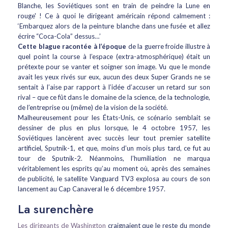
Blanche, les Soviétiques sont en train de peindre la Lune en
rouge' ! Ce à quoi le dirigeant américain répond calmement :
‘Embarquez alors de la peinture blanche dans une fusée et allez
écrire “Coca-Cola” dessus…’
Cette blague racontée à l’époque
de la guerre froide illustre à
quel point la course à l’espace (extra-atmosphérique) était un
prétexte pour se vanter et soigner son image. Vu que le monde
avait les yeux rivés sur eux, aucun des deux Super Grands ne se
sentait à l’aise par rapport à l’idée d’accuser un retard sur son
rival – que ce fût dans le domaine de la science, de la technologie,
de l’entreprise ou (même) de la vision de la société.
Malheureusement pour les États-Unis, ce scénario semblait se
dessiner de plus en plus lorsque, le 4 octobre 1957, les
Soviétiques lancèrent avec succès leur tout premier satellite
artificiel, Sputnik-1, et que, moins d’un mois plus tard, ce fut au
tour de Sputnik-2. Néanmoins, l’humiliation ne marqua
véritablement les esprits qu’au moment où, après des semaines
de publicité, le satellite Vanguard TV3 explosa au cours de son
lancement au Cap Canaveral le 6 décembre 1957.
La surenchère
Les dirigeants de Washington
craignaient que le reste du monde