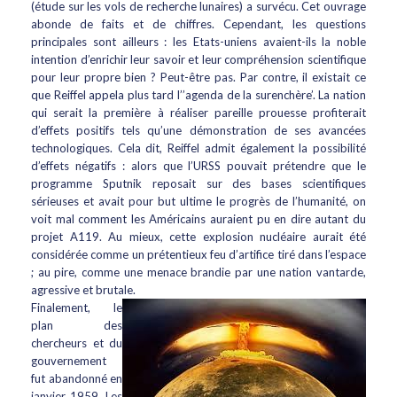
(étude sur les vols de recherche lunaires) a survécu. Cet ouvrage
abonde de faits et de chiffres. Cependant, les questions
principales sont ailleurs : les Etats-uniens avaient-ils la noble
intention d’enrichir leur savoir et leur compréhension scientifique
pour leur propre bien ? Peut-être pas. Par contre, il existait ce
que Reiffel appela plus tard l’’agenda de la surenchère’. La nation
qui serait la première à réaliser pareille prouesse profiterait
d’effets positifs tels qu’une démonstration de ses avancées
technologiques. Cela dit, Reiffel admit également la possibilité
d’effets négatifs : alors que l’URSS pouvait prétendre que le
programme Sputnik reposait sur des bases scientifiques
sérieuses et avait pour but ultime le progrès de l’humanité, on
voit mal comment les Américains auraient pu en dire autant du
projet A119. Au mieux, cette explosion nucléaire aurait été
considérée comme un prétentieux feu d’artifice tiré dans l’espace
; au pire, comme une menace brandie par une nation vantarde,
agressive et brutale.
Finalement, le
plan des
chercheurs et du
gouvernement
fut abandonné en
janvier 1959. Les