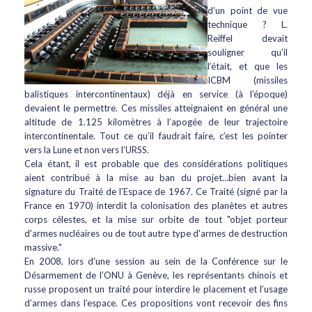
d’un point de vue
technique ? L.
Reiffel devait
souligner qu’il
l’était, et que les
ICBM (missiles
balistiques intercontinentaux) déjà en service (à l’époque)
devaient le permettre. Ces missiles atteignaient en général une
altitude de 1.125 kilomètres à l’apogée de leur trajectoire
intercontinentale. Tout ce qu’il faudrait faire, c’est les pointer
vers la Lune et non vers l’URSS.
Cela étant, il est probable que des considérations politiques
aient contribué à la mise au ban du projet…bien avant la
signature du Traité de l’Espace de 1967. Ce Traité (signé par la
France en 1970) interdit la colonisation des planètes et autres
corps célestes, et la mise sur orbite de tout "objet porteur
d'armes nucléaires ou de tout autre type d'armes de destruction
massive."
En 2008, lors d'une session au sein de la Conférence sur le
Désarmement de l’ONU à Genève, les représentants chinois et
russe proposent un traité pour interdire le placement et l’usage
d’armes dans l’espace. Ces propositions vont recevoir des fins