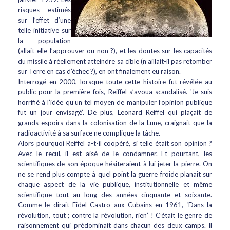
risques estimés
sur l’effet d’une
telle initiative sur
la population
(allait-elle l’approuver ou non ?), et les doutes sur les capacités
du missile à réellement atteindre sa cible (n’aillait-il pas retomber
sur Terre en cas d’échec ?), en ont finalement eu raison.
Interrogé en 2000, lorsque toute cette histoire fut révélée au
public pour la première fois, Reiffel s’avoua scandalisé. ‘Je suis
horrifié à l’idée qu’un tel moyen de manipuler l’opinion publique
fut un jour envisagé’. De plus, Leonard Reiffel qui plaçait de
grands espoirs dans la colonisation de la Lune, craignait que la
radioactivité à sa surface ne complique la tâche.
Alors pourquoi Reiffel a-t-il coopéré, si telle était son opinion ?
Avec le recul, il est aisé de le condamner. Et pourtant, les
scientifiques de son époque hésiteraient à lui jeter la pierre. On
ne se rend plus compte à quel point la guerre froide planait sur
chaque aspect de la vie publique, institutionnelle et même
scientifique tout au long des années cinquante et soixante.
Comme le dirait Fidel Castro aux Cubains en 1961, ‘Dans la
révolution, tout ; contre la révolution, rien’ ! C’était le genre de
raisonnement qui prédominait dans chacun des deux camps. Il