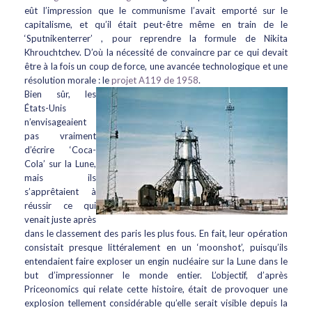
eût l’impression que le communisme l’avait emporté sur le
capitalisme, et qu’il était peut-être même en train de le
‘Sputnikenterrer’ , pour reprendre la formule de Nikita
Khrouchtchev. D’où la nécessité de convaincre par ce qui devait
être à la fois un coup de force, une avancée technologique et une
résolution morale : le
projet A119 de 1958
.
Bien sûr, les
États-Unis
n’envisageaient
pas vraiment
d’écrire ‘Coca-
Cola’ sur la Lune,
mais ils
s’apprêtaient à
réussir ce qui
venait juste après
dans le classement des paris les plus fous. En fait, leur opération
consistait presque littéralement en un ‘moonshot’, puisqu’ils
entendaient faire exploser un engin nucléaire sur la Lune dans le
but d’impressionner le monde entier. L’objectif, d’après
Priceonomics qui relate cette histoire, était de provoquer une
explosion tellement considérable qu’elle serait visible depuis la