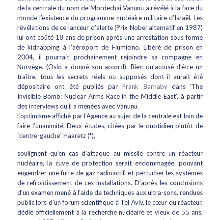
de la centrale du nom de Mordechai Vanunu a révélé à la face du
monde l’existence du programme nucléaire militaire d’Israël. Les
révélations de ce lanceur d’alerte (Prix Nobel alternatif en 1987)
lui ont coûté 18 ans de prison après une arrestation sous forme
de kidnapping à l’aéroport de Fiumicino. Libéré de prison en
2004, il pourrait prochainement rejoindre sa compagne en
Norvège. (Oslo a donné son accord). Bien qu’accusé d’être un
traître, tous les secrets réels ou supposés dont il aurait été
dépositaire ont été publiés par
Frank Barnaby
dans ‘The
Invisible Bomb: Nuclear Arms Race in the Middle East’, à partir
des interviews qu’il a menées avec Vanunu.
L’optimisme affiché par l’Agence au sujet de la centrale est loin de
faire l’unanimité. Deux études, citées par le quotidien plutôt de
“centre-gauche” Haaretz (*),
soulignent qu'en cas d'attaque au missile contre un réacteur
nucléaire, la cuve de protection serait endommagée, pouvant
engendrer une fuite de gaz radioactif, et perturber les systèmes
de refroidissement de ces installations. D’après les conclusions
d’un examen mené à l’aide de techniques aux ultra-sons, rendues
public lors d’un forum scientifique à Tel Aviv, le cœur du réacteur,
dédié officiellement à la recherche nucléaire et vieux de 55 ans,