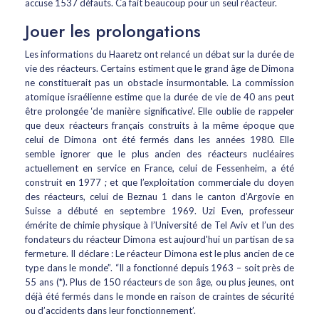
accuse 1537 défauts. Ca fait beaucoup pour un seul réacteur.
Jouer les prolongations
Les informations du Haaretz ont relancé un débat sur la durée de
vie des réacteurs. Certains estiment que le grand âge de Dimona
ne constituerait pas un obstacle insurmontable. La commission
atomique israélienne estime que la durée de vie de 40 ans peut
être prolongée ‘de manière significative’. Elle oublie de rappeler
que deux réacteurs français construits à la même époque que
celui de Dimona ont été fermés dans les années 1980. Elle
semble ignorer que le plus ancien des réacteurs nucléaires
actuellement en service en France, celui de Fessenheim, a été
construit en 1977 ; et que l’exploitation commerciale du doyen
des réacteurs, celui de Beznau 1 dans le canton d’Argovie en
Suisse a débuté en septembre 1969. Uzi Even, professeur
émérite de chimie physique à l’Université de Tel Aviv et l’un des
fondateurs du réacteur Dimona est aujourd'hui un partisan de sa
fermeture. Il déclare : Le réacteur Dimona est le plus ancien de ce
type dans le monde”. “Il a fonctionné depuis 1963 – soit près de
55 ans (*). Plus de 150 réacteurs de son âge, ou plus jeunes, ont
déjà été fermés dans le monde en raison de craintes de sécurité
ou d’accidents dans leur fonctionnement’.