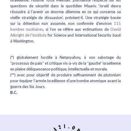
israélienne’, résume Yossi Melman, journaliste respecté sur les
questions de sécurité dans le quotidien Maariv. ‘Israël devra
résoudre à l'avenir un énorme dilemme en ce qui concerne sa
vieille stratégie de dissuasion’, prévient-il. Une stratégie basée
sur la détention non assumée, non confirmée d’environ
115
bombes nucléaires
, si l’on se réfère aux estimations de
David
Albright de l'Institute
for Science and International Security basé
à Washington.
(*) globalement hostile à Netanyahou, à son sabotage du
“processus de paix” et critique vis-à-vis de la “gauche” israélienne
en pleine déliquescence politique, intellectuelle et morale.
(**) avec pour objectif de produire suffisamment de plutonium
pour équiper l'armée israélienne d'une bombe atomique avant la
guerre des Six Jours.
B.C.