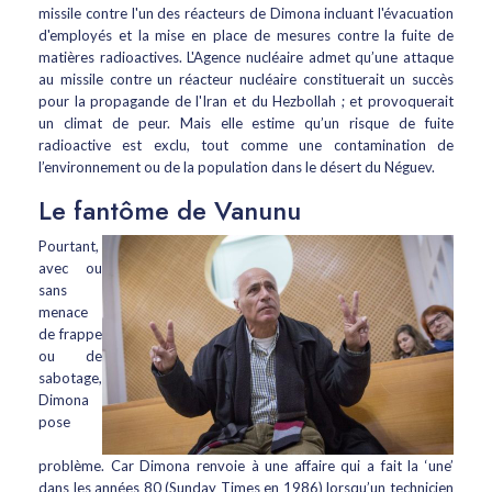
missile contre l'un des réacteurs de Dimona incluant l'évacuation
d'employés et la mise en place de mesures contre la fuite de
matières radioactives. L'Agence nucléaire admet qu’une attaque
au missile contre un réacteur nucléaire constituerait un succès
pour la propagande de l'Iran et du Hezbollah ; et provoquerait
un climat de peur. Mais elle estime qu’un risque de fuite
radioactive est exclu, tout comme une contamination de
l’environnement ou de la population dans le désert du Néguev.
Le fantôme de Vanunu
Pourtant,
avec ou
sans
menace
de frappe
ou de
sabotage,
Dimona
pose
problème. Car Dimona renvoie à une affaire qui a fait la ‘une’
dans les années 80 (Sunday Times en 1986) lorsqu’un technicien