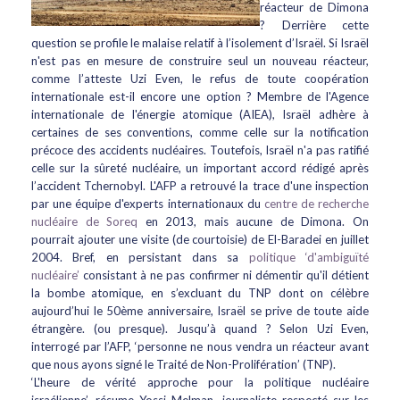
réacteur de Dimona
? Derrière cette
question se profile le malaise relatif à l’isolement d’Israël. Si Israël
n'est pas en mesure de construire seul un nouveau réacteur,
comme l’atteste Uzi Even, le refus de toute coopération
internationale est-il encore une option ? Membre de l'Agence
internationale de l'énergie atomique (AIEA), Israël adhère à
certaines de ses conventions, comme celle sur la notification
précoce des accidents nucléaires. Toutefois, Israël n'a pas ratifié
celle sur la sûreté nucléaire, un important accord rédigé après
l’accident Tchernobyl. L'AFP a retrouvé la trace d'une inspection
par une équipe d'experts internationaux du
centre de recherche
nucléaire de Soreq
en 2013, mais aucune de Dimona. On
pourrait ajouter une visite (de courtoisie) de El-Baradei en juillet
2004. Bref, en persistant dans sa
politique ‘d'ambiguïté
nucléaire’
consistant à ne pas confirmer ni démentir qu'il détient
la bombe atomique, en s’excluant du TNP dont on célèbre
aujourd’hui le 50ème anniversaire, Israël se prive de toute aide
étrangère. (ou presque). Jusqu’à quand ? Selon Uzi Even,
interrogé par l’AFP, ‘personne ne nous vendra un réacteur avant
que nous ayons signé le Traité de Non-Prolifération’ (TNP).
‘L'heure de vérité approche pour la politique nucléaire