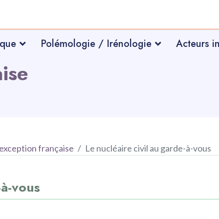
ique
Polémologie / Irénologie
Acteurs i
aise
'exception française
Le nucléaire civil au garde-à-vous
-à-vous