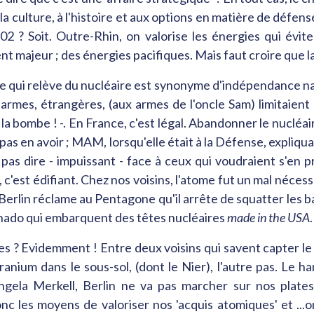
à la culture, à l'histoire et aux options en matière de défe
02 ? Soit. Outre-Rhin, on valorise les énergies qui évite
nt majeur ; des énergies pacifiques. Mais faut croire que la
 ce qui relève du nucléaire est synonyme d'indépendance na
 armes, étrangères, (aux armes de l'oncle Sam) limitaien
la bombe ! -. En France, c'est légal. Abandonner le nucléa
 pas en avoir ; MAM, lorsqu'elle était à la Défense, expliqu
 pas dire - impuissant - face à ceux qui voudraient s'en pr
d, c'est édifiant. Chez nos voisins, l'atome fut un mal néce
05, Berlin réclame au Pentagone qu'il arrête de squatter les
rnado qui embarquent des têtes nucléaires
made in the USA
.
 ? Evidemment ! Entre deux voisins qui savent capter le so
anium dans le sous-sol, (dont le Nier), l'autre pas. Le ha
ngela Merkell, Berlin ne va pas marcher sur nos plate
nc les moyens de valoriser nos 'acquis atomiques' et ...