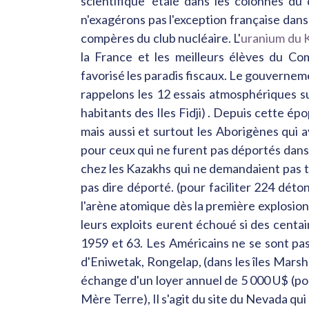
scientifique' étalé dans les colonnes du
n'exagérons pas l'exception française dans
compères du club nucléaire. L'
uranium du 
la France et les meilleurs élèves du C
favorisé les paradis fiscaux. Le gouvernem
rappelons les 12 essais atmosphériques su
habitants des Iles Fidji) . Depuis cette ép
mais aussi et surtout les Aborigènes qui
pour ceux qui ne furent pas déportés dans u
chez les Kazakhs qui ne demandaient pas t
pas dire déporté. (pour faciliter 224 dét
l'arène atomique dès la première explosio
leurs exploits eurent échoué si des centai
1959 et 63. Les Américains ne se sont pas c
d'Eniwetak, Rongelap, (dans les îles Marsha
échange d'un loyer annuel de 5 000 U$ (pou
Mère Terre), Il s'agit du site du Nevada qui