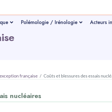
ique
Polémologie / Irénologie
Acteurs i
aise
'exception française
Coûts et blessures des essais nuclé
ais nucléaires