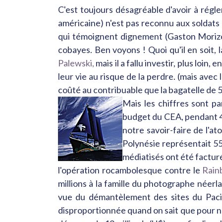
C'est toujours désagréable d'avoir à régl
américaine) n'est pas reconnu aux soldats
qui témoignent dignement (Gaston Morizot
cobayes. Ben voyons ! Quoi qu'il en soit,
Palewski,
mais il a fallu investir, plus loi
leur vie au risque de la perdre. (mais ave
coûté au contribuable que la bagatelle de 50
Mais les chiffres sont pa
budget du CEA, pendant 40
notre savoir-faire de l'at
Polynésie représentait 55
médiatisés ont été factur
l'opération rocambolesque contre le
Rain
millions à la famille du photographe néerl
vue du démantèlement des sites du Pacif
disproportionnée quand on sait que pour ne