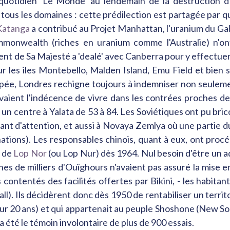
 quotidien 'Le Monde' au lendemain de la destruction d
 tous les domaines : cette prédilection est partagée par q
Katanga
a contribué au Projet Manhattan, l'uranium du Ga
ommonwealth (riches en uranium comme l'Australie) n'o
ent de Sa Majesté a 'dealé' avec Canberra pour y effectuer
r les iles Montebello, Malden Island, Emu Field et bien 
opée, Londres rechigne toujours à indemniser non seulement
 avaient l'indécence de vivre dans les contrées proches 
n centre à Yalata de 53 à 84. Les Soviétiques ont pu brico
ant d'attention, et aussi à Novaya Zemlya où une partie 
onations). Les responsables chinois, quant à eux, ont pr
n de
Lop Nor
(ou Lop Nur) dès 1964. Nul besoin d'être un 
nes de milliers d'Ouïghours n'avaient pas assuré la mise e
ontentés des facilités offertes par Bikini, - les habitants
ll). Ils décidèrent donc dès 1950 de rentabiliser un territ
r 20 ans) et qui appartenait au peuple Shoshone (New Sog
 a été le témoin involontaire de plus de 900 essais.