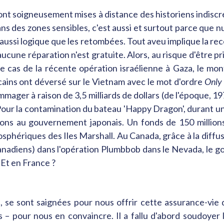
 sont soigneusement mises à distance des historiens indiscre
ans des zones sensibles, c'est aussi et surtout parce que nu
, aussi logique que les retombées. Tout aveu implique la r
aucune réparation n'est gratuite. Alors, au risque d'être pris
d le cas de la récente opération israélienne à Gaza, le mon
cains ont déversé sur le Vietnam avec le mot d'ordre
Only 
mager à raison de 3,5 milliards de dollars (de l'époque, 19
our la contamination du bateau 'Happy Dragon', durant un e
lions au gouvernement japonais. Un fonds de 150 million
sphériques des Iles Marshall. Au Canada, grâce à la diffu
(Canadiens) dans l'opération Plumbbob dans le Nevada, le
. Et en France ?
s, se sont saignées pour nous offrir cette assurance-vie 
 – pour nous en convaincre. Il a fallu d'abord soudoyer 