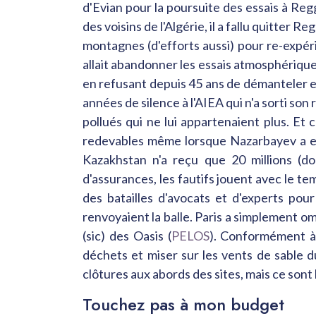
d'Evian pour la poursuite des essais à Reg
des voisins de l'Algérie, il a fallu quitter
montagnes (d'efforts aussi) pour re-expéri
allait abandonner les essais atmosphériques
en refusant depuis 45 ans de démanteler e
années de silence à l'AIEA qui n'a sorti son
pollués qui ne lui appartenaient plus. Et
redevables même lorsque Nazarbayev a esti
Kazakhstan n'a reçu que 20 millions (d
d'assurances, les fautifs jouent avec le te
des batailles d'avocats et d'experts po
renvoyaient la balle. Paris a simplement 
(sic) des Oasis (
PELOS
). Conformément à u
déchets et miser sur les vents de sable d
clôtures aux abords des sites, mais ce sont 
Touchez pas à mon budget