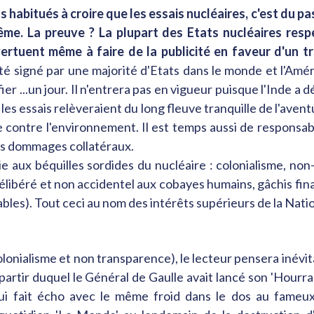
 habitués à croire que les essais nucléaires, c'est du 
e. La preuve ? La plupart des Etats nucléaires resp
vertuent même à faire de la publicité en faveur d'un tr
 été signé par une majorité d'Etats dans le monde et l'Am
ifier ...un jour. Il n'entrera pas en vigueur puisque l'Inde a 
es essais relèveraient du long fleuve tranquille de l'aventur
 contre l'environnement. Il est temps aussi de responsabi
des dommages collatéraux.
oie aux béquilles sordides du nucléaire : colonialisme, n
élibéré et non accidentel aux cobayes humains, gâchis fina
bles). Tout ceci au nom des intérêts supérieurs de la Natio
olonialisme et non transparence), le lecteur pensera inévi
partir duquel le Général de Gaulle avait lancé son 'Hourra
ui fait écho avec le même froid dans le dos au fameux