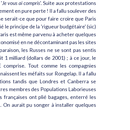
'
Je vous ai compris
'. Suite aux protestations
ement en pure perte ! Il a fallu soulever des
e serait-ce que pour faire croire que Paris
le principe de la 'rigueur budgétaire' (sic)
 Paris est même parvenu à acheter quelques
a économisé en ne décontaminant pas les sites
paraison, les Russes ne se sont pas sentis
milliard (dollars de 2001) ; à ce jour, le
SCE comprise. Tout comme les compagnies
aissent les méfaits sur Rongelap. Il a fallu
ations tandis que Londres et Canberra se
autres membres des Populations Laborieuses
s françaises ont plié bagages, enterré les
. On aurait pu songer à installer quelques