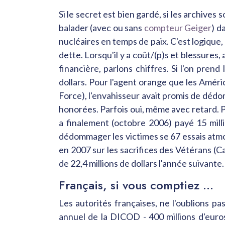
Si le secret est bien gardé, si les archives
balader (avec ou sans
compteur Geiger
) d
nucléaires en temps de paix. C'est logique
dette. Lorsqu'il y a coût/(p)s et blessures, 
financière, parlons chiffres. Si l'on pren
dollars. Pour l'agent orange que les Améri
Force), l'envahisseur avait promis de dédom
honorées. Parfois oui, même avec retard. P
a finalement (octobre 2006) payé 15 mil
dédommager les victimes se 67 essais atmo
en 2007 sur les sacrifices des Vétérans 
de 22,4 millions de dollars l'année suivante
Français, si vous comptiez ...
Les autorités françaises, ne l'oublions pa
annuel de la DICOD - 400 millions d'euros