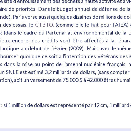
 le site d'enfouissement des déchets à haute activité et à v
ire de priorités. Dans le budget annuel de défense de la
de), Paris verse aussi quelques dizaines de millions de doll
n des essais, le
CTBTO
, (comme elle le fait pour l'AIEA) 
(dans le cadre du Partenariat environnemental de la 
ux encore, des crédits vont être affectés à la répar
tlantique au début de février (2009). Mais avec le même
bourser quoi que ce soit à l'intention des vétérans des
s dans la mise au point de l'arsenal nucléaire français,
ût d'un SNLE est estimé 3,2 milliards de dollars, (sans compte
tion), soit un versement de 75.000 $ à 42.000 êtres humai
: si 1 million de dollars est représenté par 12 cm, 1 milliar