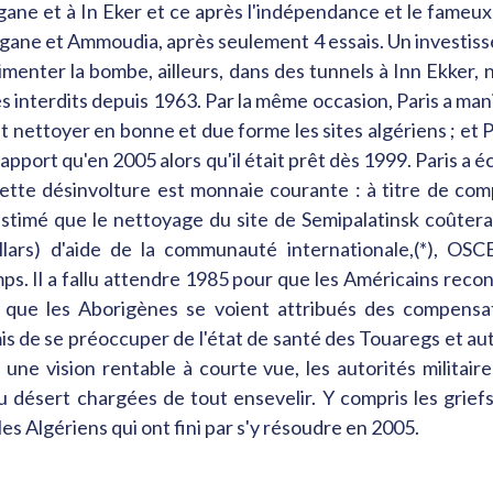
gane et à In Eker et ce après l'indépendance et le fameux 
 Reggane et Ammoudia, après seulement 4 essais. Un investiss
menter la bombe, ailleurs, dans des tunnels à Inn Ekker, n
 interdits depuis 1963. Par la même occasion, Paris a manié 
t nettoyer en bonne et due forme les sites algériens ; et
 rapport qu'en 2005 alors qu'il était prêt dès 1999. Paris 
 cette désinvolture est monnaie courante : à titre de com
mé que le nettoyage du site de Semipalatinsk coûterait 1 
ollars) d'aide de la communauté internationale,(*), O
mps. Il a fallu attendre 1985 pour que les Américains reconn
ur que les Aborigènes se voient attribués des compens
omis de se préoccuper de l'état de santé des Touaregs et 
ne vision rentable à courte vue, les autorités militaire
u désert chargées de tout ensevelir. Y compris les griefs
les Algériens qui ont fini par s'y résoudre en 2005.