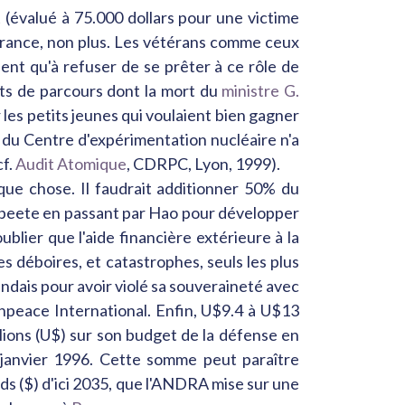
 (évalué à 75.000 dollars pour une victime
 France, non plus. Les vétérans comme ceux
nt qu'à refuser de se prêter à ce rôle de
nts de parcours dont la mort du
ministre G.
er les petits jeunes qui voulaient bien gagner
n du Centre d'expérimentation nucléaire n'a
cf.
Audit Atomique
, CDRPC, Lyon, 1999).
lque chose. Il faudrait additionner 50% du
 Papeete en passant par Hao pour développer
ublier que l'aide financière extérieure à la
s déboires, et catastrophes, seuls les plus
ndais pour avoir violé sa souveraineté avec
enpeace International. Enfin, U$9.4 à U$13
llions (U$) sur son budget de la défense en
 janvier 1996. Cette somme peut paraître
ds ($) d'ici 2035, que l'ANDRA mise sur une