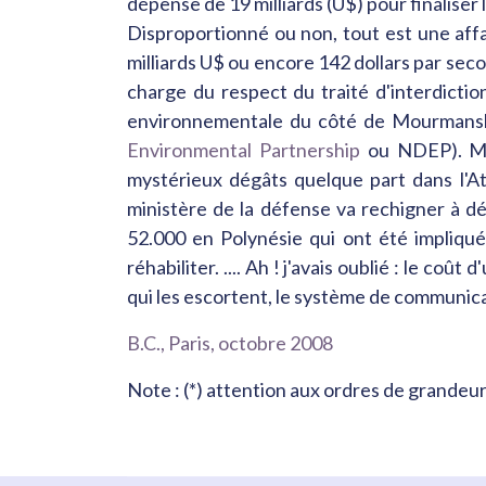
dépense de 19 milliards (U$) pour finaliser
Disproportionné ou non, tout est une affa
milliards U$ ou encore 142 dollars par secon
charge du respect du traité d'interdictio
environnementale du côté de Mourmansk 
Environmental Partnership
ou NDEP). Mie
mystérieux dégâts quelque part dans l'A
ministère de la défense va rechigner à dé
52.000 en Polynésie qui ont été impliqué
réhabiliter. .... Ah ! j'avais oublié : le co
qui les escortent, le système de communica
B.C., Paris, octobre 2008
Note : (*) attention aux ordres de grandeur 