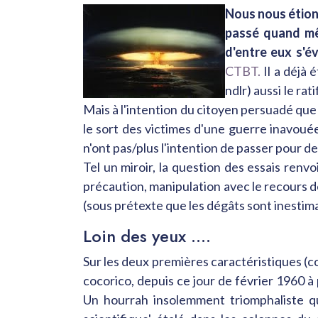
Nous nous étions
passé quand mêm
d'entre eux s'é
CTBT.
Il a déjà
ndlr) aussi le rat
Mais à l'intention du citoyen persuadé que l
le sort des victimes d'une guerre inavouée
n'ont pas/plus l'intention de passer pour 
Tel un miroir, la question des essais renv
précaution, manipulation avec le recours d
(sous prétexte que les dégâts sont inestima
Loin des yeux ....
Sur les deux premières caractéristiques (c
cocorico, depuis ce jour de février 1960 à 
Un hourrah insolemment triomphaliste q