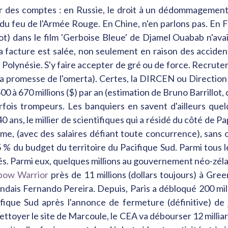
er des comptes : en Russie, le droit à un dédommagement
 du feu de l'Armée Rouge. En Chine, n'en parlons pas. En
) dans le film 'Gerboise Bleue' de Djamel Ouabab n'avaie
 la facture est salée, non seulement en raison des accide
n, en Polynésie. S'y faire accepter de gré ou de force. Recrut
c la promesse de l'omerta). Certes, la DIRCEN ou Directio
0 à 670 millions ($) par an (estimation de Bruno Barrillot, 
rfois trompeurs. Les banquiers en savent d'ailleurs que
 ans, le millier de scientifiques qui a résidé du côté de
ome, (avec des salaires défiant toute concurrence), sans o
 % du budget du territoire du Pacifique Sud. Parmi tous le
és. Parmi eux, quelques millions au gouvernement néo-zéla
bow Warrior
près de 11 millions (dollars toujours) à Gre
andais Fernando Pereira. Depuis, Paris a débloqué 200 mi
ique Sud après l'annonce de fermeture (définitive) de
ttoyer le site de Marcoule, le CEA va débourser 12 milliar