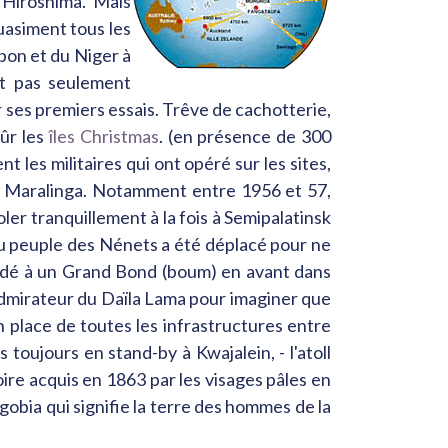
'Hiroshima. Mais
uasiment tous les
bon et du Niger à
nt pas seulement
 ses premiers essais. Trêve de cachotterie,
sûr les
îles Christmas
. (en présence de 300
 les militaires qui ont opéré sur les sites,
de Maralinga. Notamment entre 1956 et 57,
ler tranquillement à la fois à Semipalatinsk
du peuple des Nénets a été déplacé pour ne
océdé à un Grand Bond (boum) en avant dans
admirateur du Daïla Lama pour imaginer que
n place de toutes les infrastructures entre
 toujours en stand-by à Kwajalein, - l'atoll
oire acquis en 1863 par les visages pâles en
obia qui signifie la terre des hommes de la