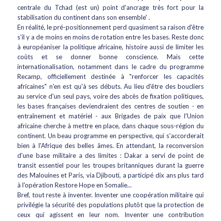
centrale du Tchad (est un) point d'ancrage très fort pour la
stabilisation du continent dans son ensemble' .
En réalité, le pré-positionnement perd quasiment sa raison d'être
s'il y a de moins en moins de rotation entre les bases. Reste donc
à européaniser la politique africaine, histoire aussi de limiter les
coûts et se donner bonne conscience. Mais cette
internationalisation, notamment dans le cadre du programme
Recamp, officiellement destinée à "renforcer les capacités
africaines" n'en est qu'à ses débuts. Au lieu d'être des boucliers
au service d'un seul pays, voire des abcès de fixation politiques,
les bases françaises deviendraient des centres de soutien - en
entraînement et matériel - aux Brigades de paix que l'Union
africaine cherche à mettre en place, dans chaque sous-région du
continent. Un beau programme en perspective, qui s'accorderait
bien à l'Afrique des belles âmes. En attendant, la reconversion
d'une base militaire a des limites : Dakar a servi de point de
transit essentiel pour les troupes britanniques durant la guerre
des Malouines et Paris, via Djibouti, a participé dix ans plus tard
à l'opération Restore Hope en Somalie...
Bref, tout reste à inventer. Inventer une coopération militaire qui
privilégie la sécurité des populations plutôt que la protection de
ceux qui agissent en leur nom. Inventer une contribution