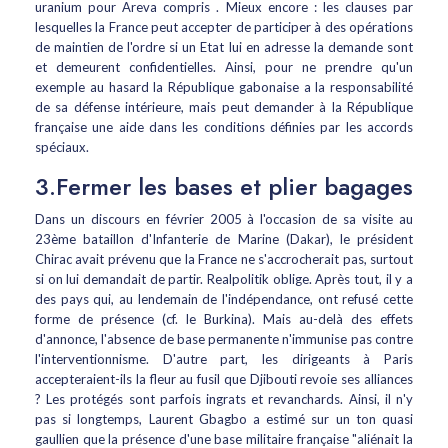
uranium pour Areva compris . Mieux encore : les clauses par
lesquelles la France peut accepter de participer à des opérations
de maintien de l'ordre si un Etat lui en adresse la demande sont
et demeurent confidentielles. Ainsi, pour ne prendre qu'un
exemple au hasard la République gabonaise a la responsabilité
de sa défense intérieure, mais peut demander à la République
française une aide dans les conditions définies par les accords
spéciaux.
3.Fermer les bases et plier bagages
Dans un discours en février 2005 à l'occasion de sa visite au
23ème bataillon d'Infanterie de Marine (Dakar), le président
Chirac avait prévenu que la France ne s'accrocherait pas, surtout
si on lui demandait de partir. Realpolitik oblige. Après tout, il y a
des pays qui, au lendemain de l'indépendance, ont refusé cette
forme de présence (cf. le Burkina). Mais au-delà des effets
d'annonce, l'absence de base permanente n'immunise pas contre
l'interventionnisme. D'autre part, les dirigeants à Paris
accepteraient-ils la fleur au fusil que Djibouti revoie ses alliances
? Les protégés sont parfois ingrats et revanchards. Ainsi, il n'y
pas si longtemps, Laurent Gbagbo a estimé sur un ton quasi
gaullien que la présence d'une base militaire française "aliénait la