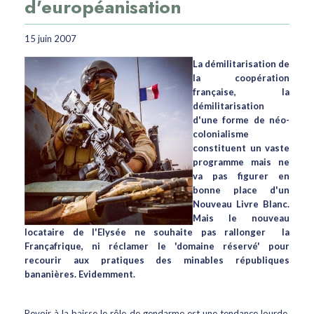
d'européanisation
15 juin 2007
La démilitarisation de
la coopération
française, la
démilitarisation
d'une forme de néo-
colonialisme
constituent un vaste
programme mais ne
va pas figurer en
bonne place d'un
Nouveau Livre Blanc.
Mais le nouveau
locataire de l'Elysée ne souhaite pas rallonger la
Françafrique, ni réclamer le 'domaine réservé' pour
recourir aux pratiques des minables républiques
bananières. Evidemment.
Revoir à la baisse le rôle de gendarme est une tendance lourde,