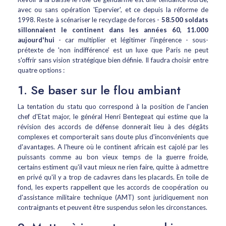
avec ou sans opération 'Epervier', et ce depuis la réforme de
1998. Reste à scénariser le recyclage de forces -
58.500 soldats
sillonnaient le continent dans les années 60, 11.000
aujourd'hui
- car multiplier et légitimer l'ingérence - sous-
prétexte de 'non indifférence' est un luxe que Paris ne peut
s'offrir sans vision stratégique bien définie. Il faudra choisir entre
quatre options :
1. Se baser sur le flou ambiant
La tentation du statu quo correspond à la position de l'ancien
chef d'Etat major, le général Henri Bentegeat qui estime que la
révision des accords de défense donnerait lieu à des dégâts
complexes et comporterait sans doute plus d'inconvénients que
d'avantages. A l'heure où le continent africain est cajolé par les
puissants comme au bon vieux temps de la guerre froide,
certains estiment qu'il vaut mieux ne rien faire, quitte à admettre
en privé qu'il y a trop de cadavres dans les placards. En toile de
fond, les experts rappellent que les accords de coopération ou
d'assistance militaire technique (AMT) sont juridiquement non
contraignants et peuvent être suspendus selon les circonstances.