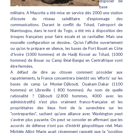
disposer de
base
militaire. A Mayotte a été mise en service dès 2000 une station
d'écoute du réseau satellitaire d'espionnage des
communications. Durant le conflit du Tchad, l'aéroport de
Niamtougou, dans le nord du Togo, a été mis à disposition des
troupes françaises pour faire escale et se ravitailler. Mais une
nouvelle configuration se dessine.. Qu'on l'affiche ouvertement
ou qu'on le prépare en silence, les bases de Port Bouët en Côte
d'Ivoire (1000 hommes) et de Hadji Kossei au Tchad, (1000
hommes) de Bouar ou Camp Béal-Bangui en Centrafrique vont
être fermées.
A défaut de dire au citoyen comment procéder aux
rapatriements, la France concentrera bientôt ses 'efforts' sur les
bases de camp Le Monier-Djibouti, Ouakam-Dakar (1100
hommes) et Libreville ( 800 hommes). Au nom de quelle
rationalité ? Djibouti (2.800 hommes, 4000 avec les
administratifs) n'est plus vraiment franco-française et les
propriétaires des lieux font de la surenchère sur les
"contreparties", sachant qu'une alliance avec Washington peut
s'avérer plus payante. On peut se consoler en affirmant que les
accords de défense n'ont pas d'intérêt géopolitique réel. Mais
Michèle Alliot Marie avait récemment rappelé que la "position