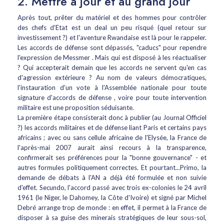
2. Mettre à jour et au grand jour
Après tout, prêter du matériel et des hommes pour contrôler
des chefs d'Etat est un deal un peu risqué (quel retour sur
investissement ?) et l'aventure Rwandaise est là pour le rappeler.
Les accords de défense sont dépassés, "caducs" pour rependre
l'expression de Messmer . Mais qui est disposé à les réactualiser
? Qui accepterait demain que les accords ne servent qu'en cas
d'agression extérieure ? Au nom de valeurs démocratiques,
l'instauration d'un vote à l'Assemblée nationale pour toute
signature d'accords de défense , voire pour toute intervention
militaire est une proposition séduisante.
La première étape consisterait donc à publier (au Journal Officiel
?) les accords militaires et de défense liant Paris et certains pays
africains ; avec ou sans cellule africaine de l'Elysée, la France de
l'après-mai 2007 aurait ainsi recours à la transparence,
confirmerait ses préférences pour la "bonne gouvernance" - et
autres formules politiquement correctes. Et pourtant...Primo, la
demande de débats à l'AN a déjà été formulée et non suivie
d'effet. Secundo, l'accord passé avec trois ex-colonies le 24 avril
1961 (le Niger, le Dahomey, la Côte d'Ivoire) et signé par Michel
Debré arrange trop de monde : en effet, il permet à la France de
disposer à sa guise des minerais stratégiques de leur sous-sol,