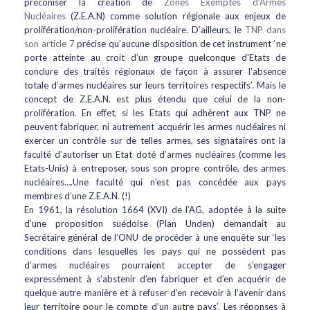
préconiser la création de
Zones Exemptes d’Armes
Nucléaires
(Z.E.A.N) comme solution régionale aux enjeux de
prolifération/non-prolifération nucléaire. D’ailleurs, le
TNP dans
son article 7
précise qu’aucune disposition de cet instrument ‘ne
porte atteinte au croit d’un groupe quelconque d’Etats de
conclure des traités régionaux de façon à assurer l’absence
totale d’armes nucléaires sur leurs territoires respectifs’. Mais le
concept de Z.E.A.N. est plus étendu que celui de la non-
prolifération. En effet, si les Etats qui adhèrent aux TNP ne
peuvent fabriquer, ni autrement acquérir les armes nucléaires ni
exercer un contrôle sur de telles armes, ses signataires ont la
faculté d’autoriser un Etat doté d’armes nucléaires (comme les
Etats-Unis) à entreposer, sous son propre contrôle, des armes
nucléaires….Une faculté qui n’est pas concédée aux pays
membres d’une Z.E.A.N. (!)
En 1961, la résolution 1664 (XVI) de l’AG, adoptée à la suite
d’une proposition suédoise (Plan Unden) demandait au
Secrétaire général de l’ONU de procéder à une enquête sur ‘les
conditions dans lesquelles les pays qui ne possèdent pas
d’armes nucléaires pourraient accepter de s’engager
expressément à s’abstenir d’en fabriquer et d’en acquérir de
quelque autre manière et à refuser d’en recevoir à l’avenir dans
leur territoire pour le compte d’un autre pays’. Les réponses à