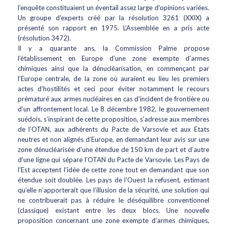
l’enquête constituaient un éventail assez large d’opinions variées.
Un groupe d’experts créé par la résolution 3261 (XXIX) a
présenté son rapport en 1975. L’Assemblée en a pris acte
(résolution 3472).
Il y a quarante ans, la Commission Palme propose
l’établissement en Europe d’une zone exempte d’armes
chimiques ainsi que la dénucléarisation, en commençant par
l’Europe centrale, de la zone où auraient eu lieu les premiers
actes d’hostilités et ceci pour éviter notamment le recours
prématuré aux armes nucléaires en cas d’incident de frontière ou
d’un affrontement local. Le 8 décembre 1982, le gouvernement
suédois, s’inspirant de cette proposition, s’adresse aux membres
de l’OTAN, aux adhérents du Pacte de Varsovie et aux Etats
neutres et non alignés d’Europe, en demandant leur avis sur une
zone dénucléarisée d’une étendue de 150 km de part et d’autre
d’une ligne qui sépare l’OTAN du Pacte de Varsovie. Les Pays de
l’Est acceptent l’idée de cette zone tout en demandant que son
étendue soit doublée. Les pays de l’Ouest la refusent, estimant
qu’elle n’apporterait que l’illusion de la sécurité, une solution qui
ne contribuerait pas à réduire le déséquilibre conventionnel
(classique) existant entre les deux blocs. Une nouvelle
proposition concernant une zone exempte d’armes chimiques,