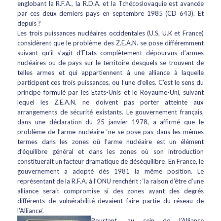
englobant la R.F.A., la R.D.A. et la Tchécoslovaquie est avancée
par ces deux derniers pays en septembre 1985 (CD 643). Et
depuis ?
Les trois puissances nucléaires occidentales (U.S, U.K et France)
considèrent que le problème des Z.E.A.N. se pose différemment
suivant qu’il s’agit d’Etats complètement dépourvus d’armes
nucléaires ou de pays sur le territoire desquels se trouvent de
telles armes et qui appartiennent à une alliance à laquelle
participent ces trois puissances, ou l’une d’elles. C’est le sens du
principe formulé par les Etats-Unis et le Royaume-Uni, suivant
lequel les Z.E.A.N. ne doivent pas porter atteinte aux
arrangements de sécurité existants. Le gouvernement français,
dans une déclaration du 25 janvier 1978, a affirmé que le
problème de l’arme nucléaire ‘ne se pose pas dans les mêmes
termes dans les zones où l’arme nucléaire est un élément
d’équilibre général et dans les zones où son introduction
constituerait un facteur dramatique de déséquilibre’. En France, le
gouvernement a adopté dès 1981 la même position. Le
représentant de la R.F.A. à l’ONU renchérit : ‘la raison d’être d’une
alliance serait compromise si des zones ayant des degrés
différents de vulnérabilité devaient faire partie du réseau de
l’Alliance’.
Pourtant, au sein de l’Alliance