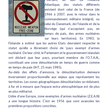
Atlantique, des statuts différents
existent dont celui de la France (de
1966 à 2007, avec le retour dans le
commandement militaire intégré), ou
celui du Danemark, de l’Islande et de la
Norvège (qui n’acceptent pas, en
temps de paix, des armes nucléaires
sur leurs territoires). En 1983, la
Finlande a estimé que les autres Etats devraient respecter le
statut qu’elle a librement choisi de ‘pays exempt d’armes
nucléaire’. De leur côté, le Parlement et le gouvernement islandais
ont déclaré que leur pays, pourtant membre de l’O.T.A.N.,
constituait une zone dénucléarisée en temps de guerre comme
en temps de paix (IHT, 25 mais 1985).
Au-delà des effets d’annonce, la dénucléarisation demeure
inversement proportionnelle aux enjeux que représentent les
territoires. Les zones géographiques dénucléarisées se réduisent,
à fur et à mesure que l'espace extra-atmosphérique est de plus
en plus militarisé.
L’idée d’une Europe, zone exemptes d’armes nucléaires (Z.E.A.N)
a une longue histoire. C’est en 1956 que sont avancées les
premières propositions concrètes.