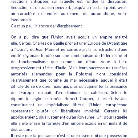
réactions anticipées sur laquelle est fondée la dissuasion.
Séduction et dissuasion peuvent, jusqu’à un certain point, avoir
un caractère existentiel, autrement dit automatique, voire
involontaire.
C’est un peu l’histoire de l’élargissement.
On a pu dire que l’Union avait acquis un empire malgré
elle. Certes, Charles de Gaulle prônait une ‘Europe de l’Atlantique
à l’Oural’, et Jean Monnet ne considérait la construction d’une
entité régionale fondée sur une combinaison de fédéralisme et
de fonctionnalisme que comme un début, voué à faire
progressivement tâche d’huile. Mais leurs successeurs (sauf les
autorités allemandes pour la Pologne) n’ont considéré
l’élargissement que comme un mal nécessaire, auquel il était
difﬁcile de se dérober, mais qui, plus qu’augmenter la puissance
de l’Europe, risquait d’en diminuer la cohésion. Selon le
diplomate anglo- européen Robert Cooper, si les États-Unis
constituaient un impérialisme libéral, l’Union européenne
représentait plutôt un libéralisme impérial. Certains lui
appliqueraient, plus justement qu’au Royaume- Uni pour laquelle
elle a été émise, la formule d’un empire acquis en un instant de
distraction .
Il reste que la puissance n’est ni une essence ni une possession