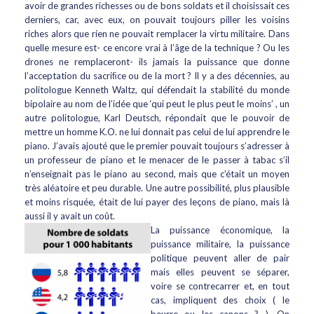
avoir de grandes richesses ou de bons soldats et il choisissait ces
derniers, car, avec eux, on pouvait toujours piller les voisins
riches alors que rien ne pouvait remplacer la virtu militaire. Dans
quelle mesure est- ce encore vrai à l’âge de la technique ? Ou les
drones ne remplaceront- ils jamais la puissance que donne
l’acceptation du sacriﬁce ou de la mort ? Il y a des décennies, au
politologue Kenneth Waltz, qui défendait la stabilité du monde
bipolaire au nom de l’idée que ‘qui peut le plus peut le moins’ , un
autre politologue, Karl Deutsch, répondait que le pouvoir de
mettre un homme K.O. ne lui donnait pas celui de lui apprendre le
piano. J’avais ajouté que le premier pouvait toujours s’adresser à
un professeur de piano et le menacer de le passer à tabac s’il
n’enseignait pas le piano au second, mais que c’était un moyen
très aléatoire et peu durable. Une autre possibilité, plus plausible
et moins risquée, était de lui payer des leçons de piano, mais là
aussi il y avait un coût.
La puissance économique, la
puissance militaire, la puissance
politique peuvent aller de pair
mais elles peuvent se séparer,
voire se contrecarrer et, en tout
cas, impliquent des choix ( le