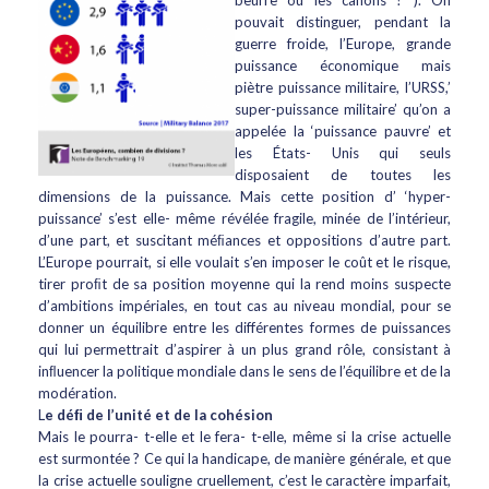
beurre ou les canons ? ). On
pouvait distinguer, pendant la
guerre froide, l’Europe, grande
puissance économique mais
piètre puissance militaire, l’URSS,’
super-puissance militaire’ qu’on a
appelée la ‘puissance pauvre’ et
les États- Unis qui seuls
disposaient de toutes les
dimensions de la puissance. Mais cette position d’ ‘hyper-
puissance’ s’est elle- même révélée fragile, minée de l’intérieur,
d’une part, et suscitant méﬁances et oppositions d’autre part.
L’Europe pourrait, si elle voulait s’en imposer le coût et le risque,
tirer proﬁt de sa position moyenne qui la rend moins suspecte
d’ambitions impériales, en tout cas au niveau mondial, pour se
donner un équilibre entre les différentes formes de puissances
qui lui permettrait d’aspirer à un plus grand rôle, consistant à
inﬂuencer la politique mondiale dans le sens de l’équilibre et de la
modération.
L
e déﬁ de l’unité et de la cohésion
Mais le pourra- t-elle et le fera- t-elle, même si la crise actuelle
est surmontée ? Ce qui la handicape, de manière générale, et que
la crise actuelle souligne cruellement, c’est le caractère imparfait,