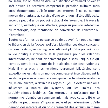
nauseam, est-on tenté de dire) la distinction entre hard power et
soft power. La première comprend la pression militaire mais
aussi économique, utilisée pour ses propres ﬁ ns ou comme
moyen de chantage au service d’une conditionnalité politique. La
seconde peut aller du pouvoir attractif de l’exemple, à travers la
séduction, esthétique ou affective, jusqu’au pouvoir intellectuel
ou rhétorique, déjà mentionné, de convaincre, de convertir ou
d’entraîner.
Toutes ces formes de puissance ou de pouvoir (on peut, comme
le théoricien de la “power politics”, identiﬁer ces deux concepts,
ou comme Aron, les distinguer en utilisant plutôt le pouvoir pour
la vie politique intérieure et la puissance pour les relations
internationales, ne sont évidemment pas à sens unique. Ce qui
compte, c’est la résultante de la dialectique de deux volontés.
Mais il y a plus : les relations purement bilatérales sont
exceptionnelles : dans un monde complexe et interdépendant la
véritable puissance consiste à manipuler cette interdépendance
ou, mieux encore, à déﬁnir les règles du jeu, à déterminer ou à
inﬂuencer la nature du système, ou les limites des
problématiques légitimes. On retrouve la puissance par la
norme, mentionnée en commençant, mais avec cette différence
qu’elle ne peut jamais s’imposer seule et par elle-même, qu’elle
dépend des intérêts et du poids respectif des acteurs en même