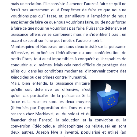
mais une relation. Elle consiste à amener l’autre à faire ce qu’il ne
ferait pas autrement, ou à l’empêcher de faire ce que nous ne
voudrions pas qu’il fasse, et, par ailleurs, à l’empêcher de nous
empêcher de faire ce que nous voudrions faire, ou de nous forcer
à faire ce que nous ne voudrions pas faire. Puissance défensive et
puissance offensive se combinent mais ne s’identiﬁent pas : un
accent excessif sur l’une peut mettre l’autre en péril.
Montesquieu et Rousseau ont tous deux insisté sur la puissance
défensive, et prôné un fédéralisme ou une confédération de
petits États, tout aussi impossibles à conquérir qu’incapables de
conquérir eux- mêmes. Mais cela rend difﬁcile de protéger des
alliés ou, dans les conditions modernes, d’intervenir contre des
génocides ou des crimes contre l’humanité.
Mais, bien entendu, la puissance militaire,
qu’elle soit défensive ou offensive, n’est
qu’un cas particulier de la puissance. Si la
force et la ruse en sont les deux moyens
(théorisés par l’opposition des lions et des
renards chez Machiavel, ou du soldat et du
ﬁnancier chez Pareto), la séduction et la conviction ou la
conversion (idéologique, philosophique ou religieuse) en sont
deux autres. Joseph Nye a inventé, popularisé et utilisé (ad