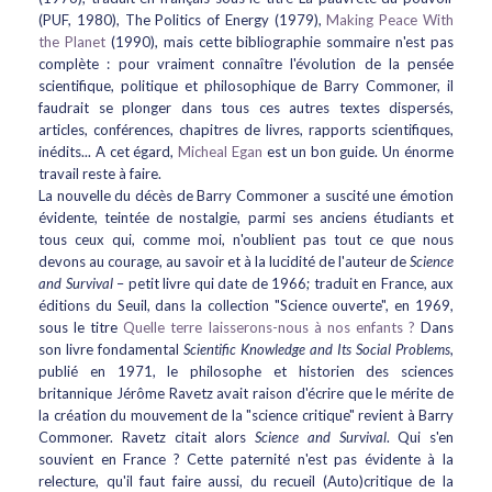
(PUF, 1980), The Politics of Energy (1979),
Making Peace With
the Planet
(1990), mais cette bibliographie sommaire n'est pas
complète : pour vraiment connaître l'évolution de la pensée
scientifique, politique et philosophique de Barry Commoner, il
faudrait se plonger dans tous ces autres textes dispersés,
articles, conférences, chapitres de livres, rapports scientifiques,
inédits... A cet égard,
Micheal Egan
est un bon guide. Un énorme
travail reste à faire.
La nouvelle du décès de Barry Commoner a suscité une émotion
évidente, teintée de nostalgie, parmi ses anciens étudiants et
tous ceux qui, comme moi, n'oublient pas tout ce que nous
devons au courage, au savoir et à la lucidité de l'auteur de
Science
and Survival
– petit livre qui date de 1966; traduit en France, aux
éditions du Seuil, dans la collection "Science ouverte", en 1969,
sous le titre
Quelle terre laisserons-nous à nos enfants ?
Dans
son livre fondamental
Scientific Knowledge and Its Social Problems
,
publié en 1971, le philosophe et historien des sciences
britannique Jérôme Ravetz avait raison d'écrire que le mérite de
la création du mouvement de la "science critique" revient à Barry
Commoner. Ravetz citait alors
Science and Survival
. Qui s'en
souvient en France ? Cette paternité n'est pas évidente à la
relecture, qu'il faut faire aussi, du recueil (Auto)critique de la