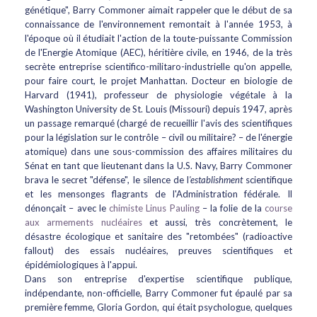
génétique", Barry Commoner aimait rappeler que le début de sa
connaissance de l'environnement remontait à l'année 1953, à
l'époque où il étudiait l'action de la toute-puissante Commission
de l'Energie Atomique (AEC), héritière civile, en 1946, de la très
secrète entreprise scientifico-militaro-industrielle qu'on appelle,
pour faire court, le projet Manhattan. Docteur en biologie de
Harvard (1941), professeur de physiologie végétale à la
Washington University de St. Louis (Missouri) depuis 1947, après
un passage remarqué (chargé de recueillir l'avis des scientifiques
pour la législation sur le contrôle – civil ou militaire? – de l'énergie
atomique) dans une sous-commission des affaires militaires du
Sénat en tant que lieutenant dans la U.S. Navy, Barry Commoner
brava le secret "défense", le silence de l
'establishment
scientifique
et les mensonges flagrants de l'Administration fédérale. Il
dénonçait – avec le
chimiste Linus Pauling
– la folie de la
course
aux armements nucléaires
et aussi, très concrètement, le
désastre écologique et sanitaire des "retombées" (radioactive
fallout) des essais nucléaires, preuves scientifiques et
épidémiologiques à l'appui.
Dans son entreprise d'expertise scientifique publique,
indépendante, non-officielle, Barry Commoner fut épaulé par sa
première femme, Gloria Gordon, qui était psychologue, quelques