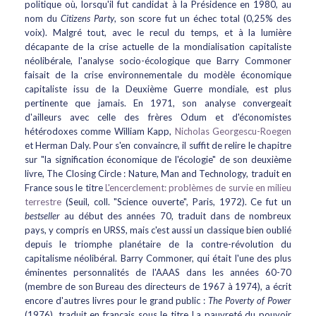
politique où, lorsqu'il fut candidat à la Présidence en 1980, au
nom du
Citizens Party
, son score fut un échec total (0,25% des
voix). Malgré tout, avec le recul du temps, et à la lumière
décapante de la crise actuelle de la mondialisation capitaliste
néolibérale, l'analyse socio-écologique que Barry Commoner
faisait de la crise environnementale du modèle économique
capitaliste issu de la Deuxième Guerre mondiale, est plus
pertinente que jamais. En 1971, son analyse convergeait
d'ailleurs avec celle des frères Odum et d'économistes
hétérodoxes comme William Kapp,
Nicholas Georgescu-Roegen
et Herman Daly. Pour s'en convaincre, il suffit de relire le chapitre
sur "la signification économique de l'écologie" de son deuxième
livre, The Closing Circle : Nature, Man and Technology, traduit en
France sous le titre
L'encerclement: problèmes de survie en milieu
terrestre
(Seuil, coll. "Science ouverte", Paris, 1972). Ce fut un
bestseller
au début des années 70, traduit dans de nombreux
pays, y compris en URSS, mais c'est aussi un classique bien oublié
depuis le triomphe planétaire de la contre-révolution du
capitalisme néolibéral. Barry Commoner, qui était l'une des plus
éminentes personnalités de l'AAAS dans les années 60-70
(membre de son Bureau des directeurs de 1967 à 1974), a écrit
encore d'autres livres pour le grand public :
The Poverty of Power
(1976), traduit en français sous le titre La pauvreté du pouvoir