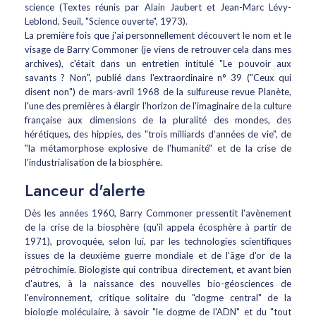
science (Textes réunis par Alain Jaubert et Jean-Marc Lévy-
Leblond, Seuil, "Science ouverte", 1973).
La première fois que j'ai personnellement découvert le nom et le
visage de Barry Commoner (je viens de retrouver cela dans mes
archives), c'était dans un entretien intitulé "Le pouvoir aux
savants ? Non", publié dans l'extraordinaire n° 39 ("Ceux qui
disent non") de mars-avril 1968 de la sulfureuse revue Planète,
l'une des premières à élargir l'horizon de l'imaginaire de la culture
française aux dimensions de la pluralité des mondes, des
hérétiques, des hippies, des "trois milliards d'années de vie", de
"la métamorphose explosive de l'humanité" et de la crise de
l'industrialisation de la biosphère.
Lanceur d'alerte
Dès les années 1960, Barry Commoner pressentit l'avènement
de la crise de la biosphère (qu'il appela écosphère à partir de
1971), provoquée, selon lui, par les technologies scientifiques
issues de la deuxième guerre mondiale et de l'âge d'or de la
pétrochimie. Biologiste qui contribua directement, et avant bien
d'autres, à la naissance des nouvelles bio-géosciences de
l'environnement, critique solitaire du "dogme central" de la
biologie moléculaire, à savoir "le dogme de l'ADN" et du "tout