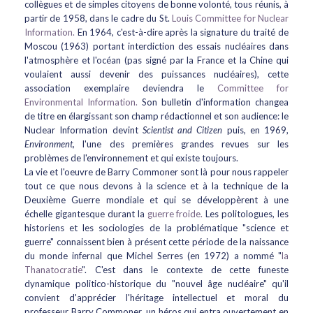
collègues et de simples citoyens de bonne volonté, tous réunis, à
partir de 1958, dans le cadre du St.
Louis Committee for Nuclear
Information.
En 1964, c'est-à-dire après la signature du traité de
Moscou (1963) portant interdiction des essais nucléaires dans
l'atmosphère et l'océan (pas signé par la France et la Chine qui
voulaient aussi devenir des puissances nucléaires), cette
association exemplaire deviendra le
Committee for
Environmental Information.
Son bulletin d'information changea
de titre en élargissant son champ rédactionnel et son audience: le
Nuclear Information devint
Scientist and Citizen
puis, en 1969,
Environment
, l'une des premières grandes revues sur les
problèmes de l'environnement et qui existe toujours.
La vie et l'oeuvre de Barry Commoner sont là pour nous rappeler
tout ce que nous devons à la science et à la technique de la
Deuxième Guerre mondiale et qui se développèrent à une
échelle gigantesque durant la
guerre froide.
Les politologues, les
historiens et les sociologies de la problématique "science et
guerre" connaissent bien à présent cette période de la naissance
du monde infernal que Michel Serres (en 1972) a nommé "
la
Thanatocratie
". C'est dans le contexte de cette funeste
dynamique politico-historique du "nouvel âge nucléaire" qu'il
convient d'apprécier l'héritage intellectuel et moral du
professeur Barry Commoner, un héros qui entra ouvertement en