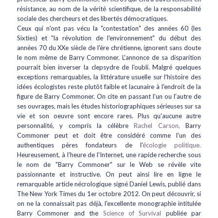
résistance, au nom de la vérité scientifique, de la responsabilité
sociale des chercheurs et des libertés démocratiques.
Ceux qui n'ont pas vécu la "contestation" des années 60 (les
Sixties) et "la révolution de l'environnement" du début des
années 70 du XXe siècle de l'ère chrétienne, ignorent sans doute
le nom même de Barry Commoner. L'annonce de sa disparition
pourrait bien inverser la clepsydre de l'oubli. Malgré quelques
exceptions remarquables, la littérature usuelle sur l'histoire des
idées écologistes reste plutôt faible et lacunaire à l'endroit de la
figure de Barry Commoner. On cite en passant l'un ou l'autre de
ses ouvrages, mais les études historiographiques sérieuses sur sa
vie et son oeuvre sont encore rares. Plus qu'aucune autre
personnalité, y compris la célèbre
Rachel Carson,
Barry
Commoner peut et doit être considéré comme l'un des
authentiques pères fondateurs de l'
écologie politique.
Heureusement, à l'heure de l'Internet, une rapide recherche sous
le nom de "Barry Commoner" sur le Web se révèle vite
passionnante et instructive. On peut ainsi lire en ligne le
remarquable article nécrologique signé Daniel Lewis, publié dans
The New York Times du 1er octobre 2012. On peut découvrir, si
on ne la connaissait pas déjà, l'excellente monographie intitulée
Barry Commoner and the
Science of Survival
publiée par