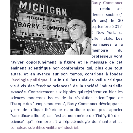
Barry Commoner
a rendu son
dernier souffle (à
95 ans) le 30
septembre 2012,
à New York, sa
ville natale.
Les
hommages à la
mémoire du
professeur vont
raviver opportunément la figure et le message de cet
éminent scientifique non-conformiste qui, plus que tout
autre, et en avance sur son temps, contribua à fonder
l
'écologie politique.
Il a initié l'attitude de veille critique
vis-à-vis des "techno-sciences" de la société industrielle
avancée.
Contrairement aux hippies qui rejetèrent en bloc les
sciences modernes issues de la révolution scientifique de
l'Europe des "temps modernes", Barry Commoner développa un
genre de critique théorique et pratique qu'on peut appeler
"scientifico-critique", car c'est au nom même de "l'intégrité de la
science" qu'il s'en prenait à l'épistémologie dominante et au
complexe scientifico-militaro-industriel.