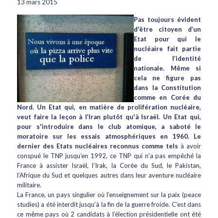
13 mars 2015
Pas toujours évident
d'être citoyen d’un
Etat pour qui le
nucléaire fait partie
de l’identité
nationale. Même si
cela ne figure pas
dans la Constitution
comme en Corée du
Nord. Un Etat qui, en matière de prolifération nucléaire,
veut faire la leçon à l’Iran plutôt qu'à Israël. Un Etat qui,
pour s'introduire dans le club atomique, a saboté le
moratoire sur les essais atmosphériques en 1960. Le
dernier des Etats nucléaires reconnus comme tels
à avoir
conspué le TNP jusqu’en 1992, ce TNP qui n'a pas empêché la
France à assister Israël, l’Irak, la Corée du Sud, le Pakistan,
l’Afrique du Sud et quelques autres dans leur aventure nucléaire
militaire.
La France, un pays singulier où l’enseignement sur la paix (peace
studies) a été interdit jusqu’à la fin de la guerre froide. C’est dans
ce même pays où 2 candidats à l’élection présidentielle ont été