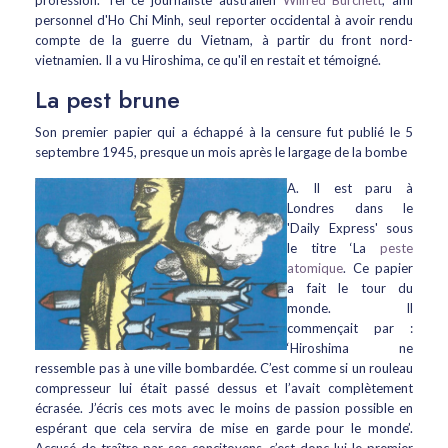
profession. Tel ce journaliste australien
Wilfred Burchett
, ami
personnel d'Ho Chi Minh, seul reporter occidental à avoir rendu
compte de la guerre du Vietnam, à partir du front nord-
vietnamien. Il a vu Hiroshima, ce qu'il en restait et témoigné.
La pest brune
Son premier papier qui a échappé à la censure fut publié le 5
septembre 1945, presque un mois après le largage de la bombe
A. Il est paru à
Londres dans le
'Daily Express' sous
le titre ‘La
peste
atomique
. Ce papier
a fait le tour du
monde. Il
commençait par :
‘Hiroshima ne
ressemble pas à une ville bombardée. C’est comme si un rouleau
compresseur lui était passé dessus et l’avait complètement
écrasée. J’écris ces mots avec le moins de passion possible en
espérant que cela servira de mise en garde pour le monde’.