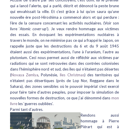
Accusé de traître par ses concitoyens, c’est donc lui le premier
qui a lancé l’alerte, qui a parlé, décrit et dénoncé la peste brune
qui envahissait la ville. Et c’est grâce à lui qu’on saura qu’une
nouvelle ère post-Hiroshima a commencé alors et qui perdure :
l’ère de la censure concernant les activités nucléaires. (Voir son
livre ‘
Atomic cover-up
’). Je veux rendre hommage aux victimes
des essais. En évoquant les expérimentations nucléaires à
travers le monde, on ne minimise pas ce qui a frappé le Japon, on
rappelle juste que les destructions du 6 et du 9 août 1945
étaient aussi des expérimentations, l’une à l’uranium, l’autre au
plutonium. Ceci nous permet aussi de réfléchir aux victimes par
radiations qui se sont retrouvées dans des contrées colonisées
dans l’hémisphère nord et sud, des îles qui n’étaient pas désertes
(
Novaya Zemlya
, Polynésie,
Iles Christmas
) des territoires qui
n’étaient pas désertiques (près de Lop Nor, Reggane dans le
Sahara), des zones sensibles où le pouvoir impérial s'est exercé
pour faire taire d’autres peuples, pour imposer la simulation de
nouvelles formes de destruction, ce que j’ai dénommé dans
mon
livre
les ‘guerres oubliées’.
Parmi tant d’autres.
Rendons aussi
hommage à Pierre
Piérart qui est à