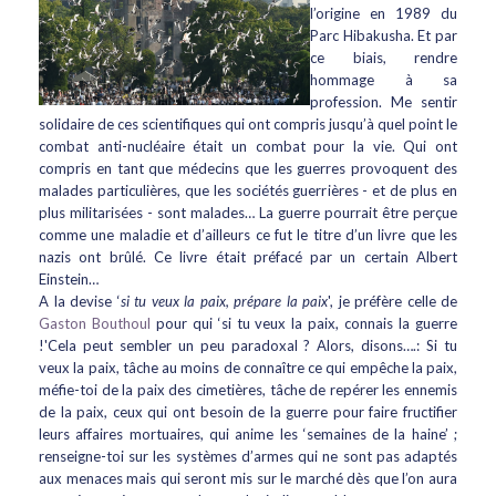
l’origine en 1989 du
Parc Hibakusha. Et par
ce biais, rendre
hommage à sa
profession. Me sentir
solidaire de ces scientifiques qui ont compris jusqu’à quel point le
combat anti-nucléaire était un combat pour la vie. Qui ont
compris en tant que médecins que les guerres provoquent des
malades particulières, que les sociétés guerrières - et de plus en
plus militarisées - sont malades… La guerre pourrait être perçue
comme une maladie et d’ailleurs ce fut le titre d’un livre que les
nazis ont brûlé. Ce livre était préfacé par un certain Albert
Einstein…
A la devise ‘
si tu veux la paix, prépare la paix
', je préfère celle de
Gaston Bouthoul
pour qui ‘si tu veux la paix, connais la guerre
!'Cela peut sembler un peu paradoxal ? Alors, disons….: Si tu
veux la paix, tâche au moins de connaître ce qui empêche la paix,
méfie-toi de la paix des cimetières, tâche de repérer les ennemis
de la paix, ceux qui ont besoin de la guerre pour faire fructifier
leurs affaires mortuaires, qui anime les ‘semaines de la haine’ ;
renseigne-toi sur les systèmes d’armes qui ne sont pas adaptés
aux menaces mais qui seront mis sur le marché dès que l’on aura